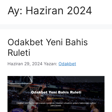
Ay:
Haziran 2024
Odakbet Yeni Bahis
Ruleti
Haziran 29, 2024
Yazarı:
Odakbet