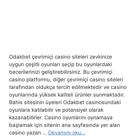
Odakbet çevrimiçi casino siteleri zevkinize
uygun çeşitli oyunları seçip bu oyunlardaki
becerilerinizi geliştirebilirsiniz. Bu çevrimiçi
casino platformu, diğer çevrimiçi casino siteleri
tarafından oldukça tercih edilmektedir ve casino
oyunlarında yüksek kaliteli ürünler sunmaktadır.
Bahis sitesinin üyeleri Odakbet casinosundaki
oyunlara katılabilir ve potansiyel olarak
kazanabilirler. Casino oyunlarını oynamaya
başlamak için sitenin ana sayfasında yer alan
casino yazan …
Devamını oku…