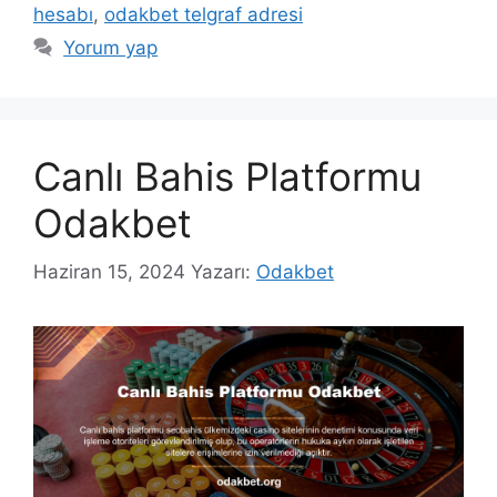
hesabı
,
odakbet telgraf adresi
Yorum yap
Canlı Bahis Platformu
Odakbet
Haziran 15, 2024
Yazarı:
Odakbet