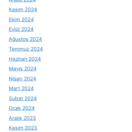
Kasım 2024
Ekim 2024
Eylül 2024
Ağustos 2024
Temmuz 2024
Haziran 2024
Mayıs 2024
Nisan 2024
Mart 2024
Şubat 2024
Ocak 2024
Aralık 2023
Kasım 2023