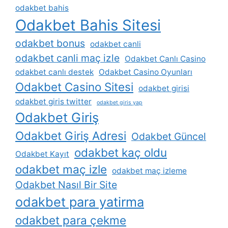
odakbet bahis
Odakbet Bahis Sitesi
odakbet bonus
odakbet canli
odakbet canli maç izle
Odakbet Canlı Casino
odakbet canlı destek
Odakbet Casino Oyunları
Odakbet Casino Sitesi
odakbet girisi
odakbet giris twitter
odakbet giris yap
Odakbet Giriş
Odakbet Giriş Adresi
Odakbet Güncel
odakbet kaç oldu
Odakbet Kayıt
odakbet maç izle
odakbet maç izleme
Odakbet Nasıl Bir Site
odakbet para yatirma
odakbet para çekme