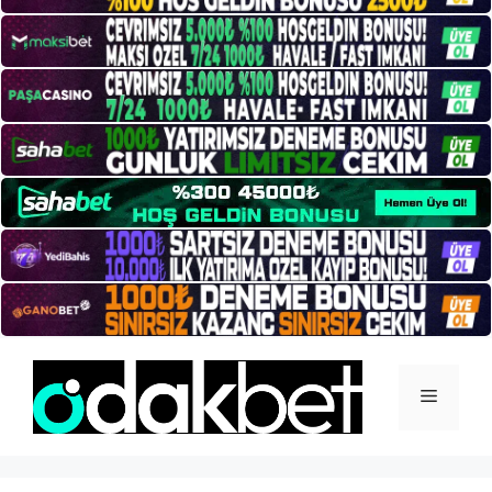
İçeriğe
atla
Menü