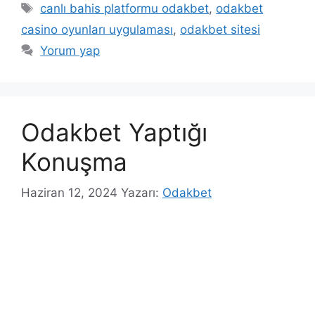
Etiketler
canlı bahis platformu odakbet
,
odakbet
casino oyunları uygulaması
,
odakbet sitesi
Yorum yap
Odakbet Yaptığı
Konuşma
Haziran 12, 2024
Yazarı:
Odakbet