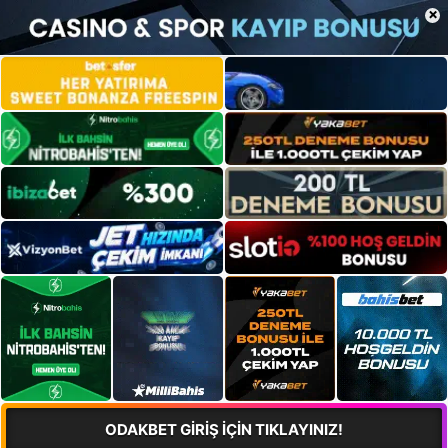
×
ODAKBET GİRİŞ İÇİN TIKLAYINIZ!