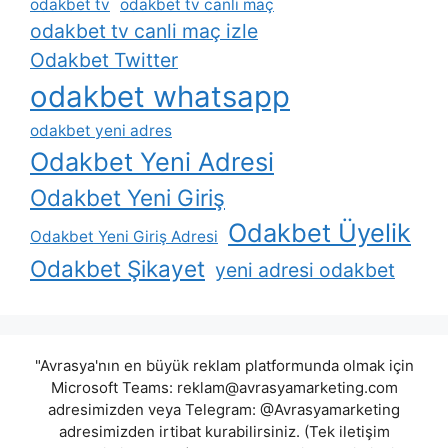
odakbet tv
odakbet tv canli maç
odakbet tv canli maç izle
Odakbet Twitter
odakbet whatsapp
odakbet yeni adres
Odakbet Yeni Adresi
Odakbet Yeni Giriş
Odakbet Üyelik
Odakbet Yeni Giriş Adresi
Odakbet Şikayet
yeni adresi odakbet
"Avrasya'nın en büyük reklam platformunda olmak için
Microsoft Teams:
reklam@avrasyamarketing.com
adresimizden veya Telegram: @Avrasyamarketing
adresimizden irtibat kurabilirsiniz. (Tek iletişim