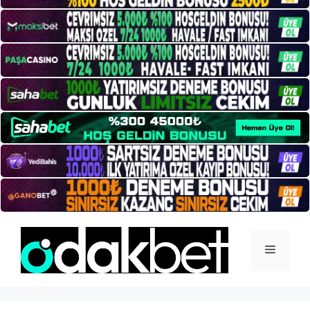
İçeriğe
atla
Menü