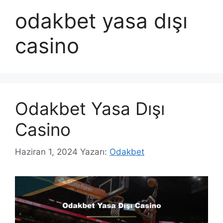
odakbet yasa dışı
casino
Odakbet Yasa Dışı
Casino
Haziran 1, 2024
Yazarı:
Odakbet