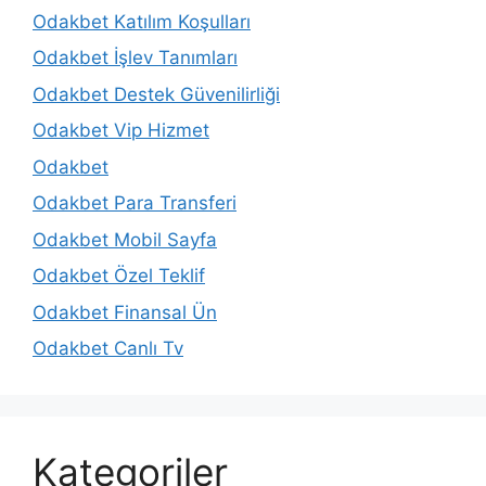
Odakbet Katılım Koşulları
Odakbet İşlev Tanımları
Odakbet Destek Güvenilirliği
Odakbet Vip Hizmet
Odakbet
Odakbet Para Transferi
Odakbet Mobil Sayfa
Odakbet Özel Teklif
Odakbet Finansal Ün
Odakbet Canlı Tv
Kategoriler