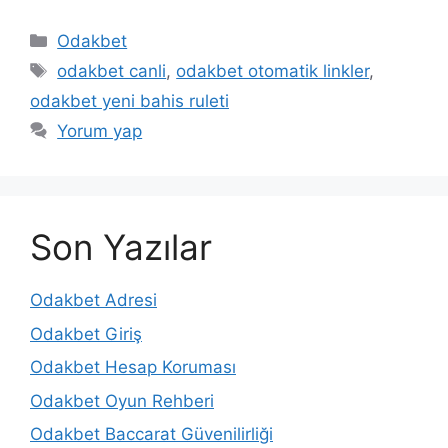
Kategoriler
Odakbet
Etiketler
odakbet canli
,
odakbet otomatik linkler
,
odakbet yeni bahis ruleti
Yorum yap
Son Yazılar
Odakbet Adresi
Odakbet Giriş
Odakbet Hesap Koruması
Odakbet Oyun Rehberi
Odakbet Baccarat Güvenilirliği