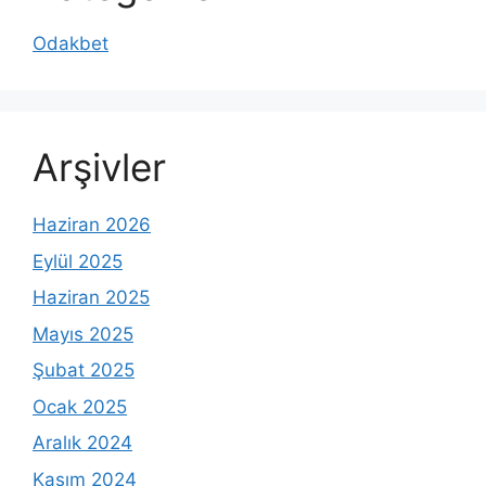
Odakbet
Arşivler
Haziran 2026
Eylül 2025
Haziran 2025
Mayıs 2025
Şubat 2025
Ocak 2025
Aralık 2024
Kasım 2024