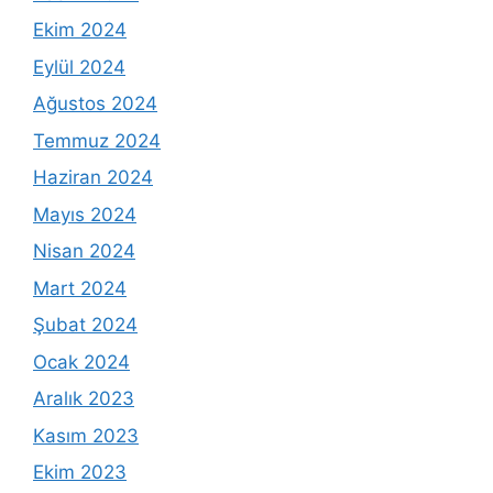
Ekim 2024
Eylül 2024
Ağustos 2024
Temmuz 2024
Haziran 2024
Mayıs 2024
Nisan 2024
Mart 2024
Şubat 2024
Ocak 2024
Aralık 2023
Kasım 2023
Ekim 2023