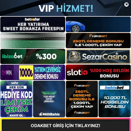
×
ODAKBET GİRİŞ İÇİN TIKLAYINIZ!