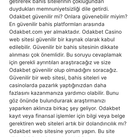
getirerek bahis sitelerinin çokluğundan
duydukları memnuniyetsizliği dile getirdi.
Odakbet güvenilir mi? Onlara güvenebilir miyim?
En güvenilir bahis platformları arasında
Odakbet.com yer almaktadır. Odakbet Casino
web sitesi güvenilir bir kaynak olarak kabul
edilebilir. Güvenilir bir bahis sitesinin dikkate
alınması çok önemlidir. Bu soruyu cevaplamak
için gerekli ayrıntıları araştıracağız ve size
Odakbet güvenilir olup olmadığını soracağız.
Güvenilir bir web sitesi, bahis siteleri ve
casinolarda pazarlık yaptığınızdan daha
fazlasını kazanmanıza yardımcı olabilir. Bunu
göz önünde bulundurarak araştırmanızı
yaparken aklınıza birkaç şey geliyor. Odakbet
kayıt veya finansal işlemler için bilgi veya belge
gerektiren web siteleri artık bir dolandırıcılık mı?
Odakbet web sitesine yorum yapın. Bu site