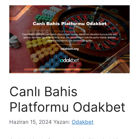
Canlı Bahis
Platformu Odakbet
Haziran 15, 2024
Yazarı:
Odakbet