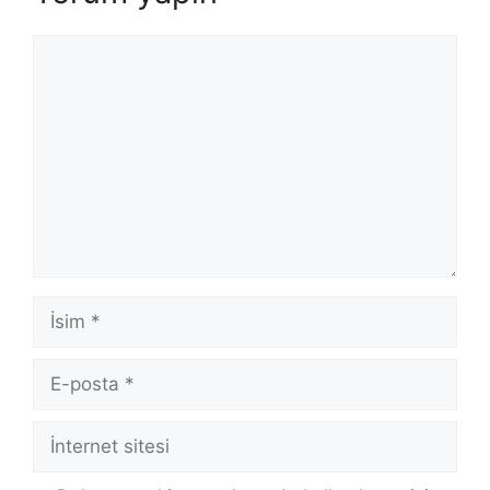
Yorum
İsim
E-
posta
İnternet
sitesi