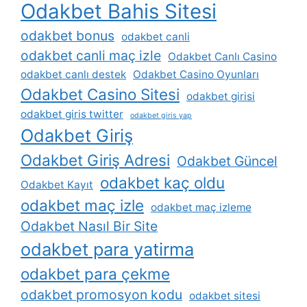
Odakbet Bahis Sitesi
odakbet bonus
odakbet canli
odakbet canli maç izle
Odakbet Canlı Casino
odakbet canlı destek
Odakbet Casino Oyunları
Odakbet Casino Sitesi
odakbet girisi
odakbet giris twitter
odakbet giris yap
Odakbet Giriş
Odakbet Giriş Adresi
Odakbet Güncel
odakbet kaç oldu
Odakbet Kayıt
odakbet maç izle
odakbet maç izleme
Odakbet Nasıl Bir Site
odakbet para yatirma
odakbet para çekme
odakbet promosyon kodu
odakbet sitesi