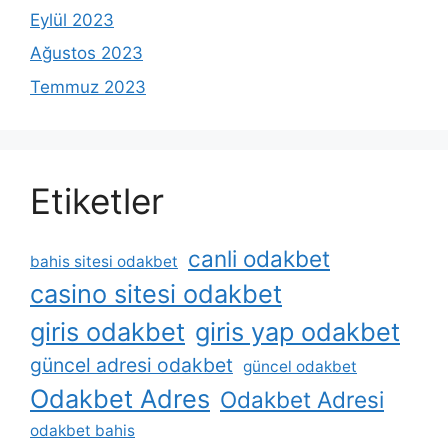
Eylül 2023
Ağustos 2023
Temmuz 2023
Etiketler
canli odakbet
bahis sitesi odakbet
casino sitesi odakbet
giris odakbet
giris yap odakbet
güncel adresi odakbet
güncel odakbet
Odakbet Adres
Odakbet Adresi
odakbet bahis