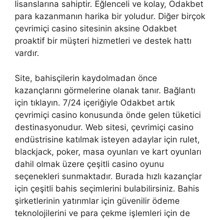
lisanslarına sahiptir. Eğlenceli ve kolay, Odakbet
para kazanmanın harika bir yoludur. Diğer birçok
çevrimiçi casino sitesinin aksine Odakbet
proaktif bir müşteri hizmetleri ve destek hattı
vardır.
Site, bahisçilerin kaydolmadan önce
kazançlarını görmelerine olanak tanır. Bağlantı
için tıklayın. 7/24 içeriğiyle Odakbet artık
çevrimiçi casino konusunda önde gelen tüketici
destinasyonudur. Web sitesi, çevrimiçi casino
endüstrisine katılmak isteyen adaylar için rulet,
blackjack, poker, masa oyunları ve kart oyunları
dahil olmak üzere çeşitli casino oyunu
seçenekleri sunmaktadır. Burada hızlı kazançlar
için çeşitli bahis seçimlerini bulabilirsiniz. Bahis
şirketlerinin yatırımlar için güvenilir ödeme
teknolojilerini ve para çekme işlemleri için de