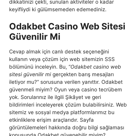
dikkatinizi çekti, sunulan aktiviteler o kadar
keyifliydi ki gülümsemeden edemediniz.
Odakbet Casino Web Sitesi
Güvenilir Mi
Cevap almak için canlı destek seçeneğini
kullanın veya çözüm için web sitemizin SSS
bölümünü inceleyin. Bu, “
Odakbet casino web
sitesi güvenilir mi
gerçekten barış mesajları
iletiyor mu?” sorusuna verilen yanıttır. Odakbet
güvenmeli miyim? Oyun veya casino tecrübem
yok. Sorularınız ile ilgili Şikâyet ve geri
bildirimleri inceleyerek çözüm bulabilirsiniz. Web
sitemiz ve sosyal medya platformlarımız bu
etkinliklere erişim araçlarıdır. Sayfa
görüntülemeleri hakkında doğru bilgi sağlaması
konusunda Odakbet güvenebilir miyim?