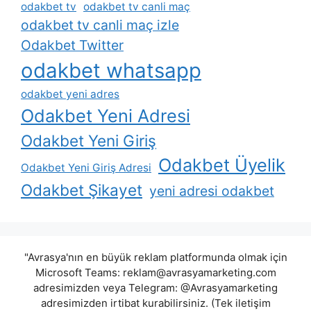
odakbet tv
odakbet tv canli maç
odakbet tv canli maç izle
Odakbet Twitter
odakbet whatsapp
odakbet yeni adres
Odakbet Yeni Adresi
Odakbet Yeni Giriş
Odakbet Üyelik
Odakbet Yeni Giriş Adresi
Odakbet Şikayet
yeni adresi odakbet
"Avrasya'nın en büyük reklam platformunda olmak için
Microsoft Teams:
reklam@avrasyamarketing.com
adresimizden veya Telegram: @Avrasyamarketing
adresimizden irtibat kurabilirsiniz. (Tek iletişim