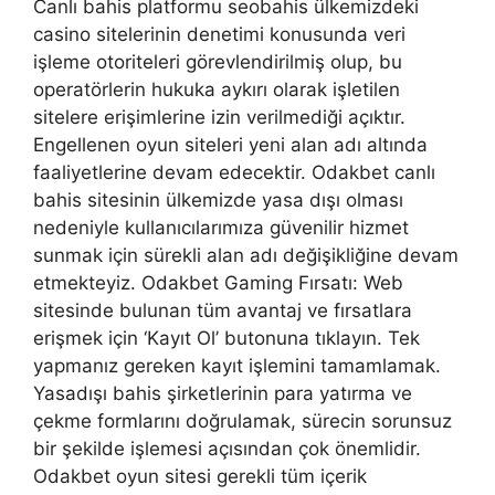
Canlı bahis platformu seobahis ülkemizdeki
casino sitelerinin denetimi konusunda veri
işleme otoriteleri görevlendirilmiş olup, bu
operatörlerin hukuka aykırı olarak işletilen
sitelere erişimlerine izin verilmediği açıktır.
Engellenen oyun siteleri yeni alan adı altında
faaliyetlerine devam edecektir. Odakbet canlı
bahis sitesinin ülkemizde yasa dışı olması
nedeniyle kullanıcılarımıza güvenilir hizmet
sunmak için sürekli alan adı değişikliğine devam
etmekteyiz. Odakbet Gaming Fırsatı: Web
sitesinde bulunan tüm avantaj ve fırsatlara
erişmek için ‘Kayıt Ol’ butonuna tıklayın. Tek
yapmanız gereken kayıt işlemini tamamlamak.
Yasadışı bahis şirketlerinin para yatırma ve
çekme formlarını doğrulamak, sürecin sorunsuz
bir şekilde işlemesi açısından çok önemlidir.
Odakbet oyun sitesi gerekli tüm içerik