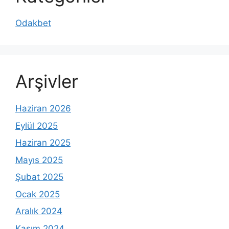
Odakbet
Arşivler
Haziran 2026
Eylül 2025
Haziran 2025
Mayıs 2025
Şubat 2025
Ocak 2025
Aralık 2024
Kasım 2024