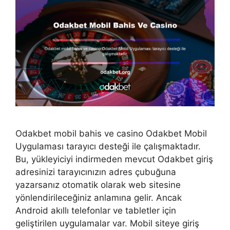
Odakbet mobil bahis ve casino Odakbet Mobil
Uygulaması tarayıcı desteği ile çalışmaktadır.
Bu, yükleyiciyi indirmeden mevcut Odakbet giriş
adresinizi tarayıcınızın adres çubuğuna
yazarsanız otomatik olarak web sitesine
yönlendirileceğiniz anlamına gelir. Ancak
Android akıllı telefonlar ve tabletler için
geliştirilen uygulamalar var. Mobil siteye giriş