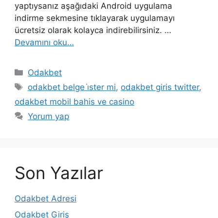
yaptıysanız aşağıdaki Android uygulama
indirme sekmesine tıklayarak uygulamayı
ücretsiz olarak kolayca indirebilirsiniz. …
Devamını oku…
Kategoriler
Odakbet
Etiketler
odakbet belge i̇ster mi
,
odakbet giris twitter
,
odakbet mobil bahis ve casino
Yorum yap
Son Yazılar
Odakbet Adresi
Odakbet Giriş