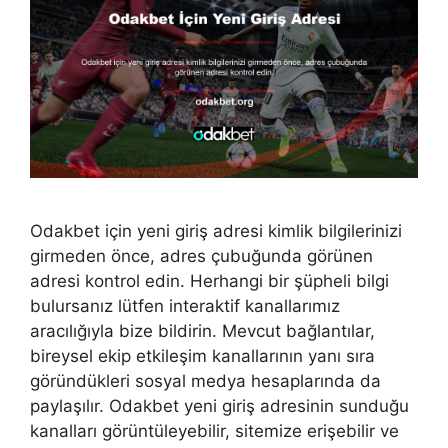
Odakbet için yeni giriş adresi kimlik bilgilerinizi
girmeden önce, adres çubuğunda görünen
adresi kontrol edin. Herhangi bir şüpheli bilgi
bulursanız lütfen interaktif kanallarımız
aracılığıyla bize bildirin. Mevcut bağlantılar,
bireysel ekip etkileşim kanallarının yanı sıra
göründükleri sosyal medya hesaplarında da
paylaşılır. Odakbet yeni giriş adresinin sunduğu
kanalları görüntüleyebilir, sitemize erişebilir ve