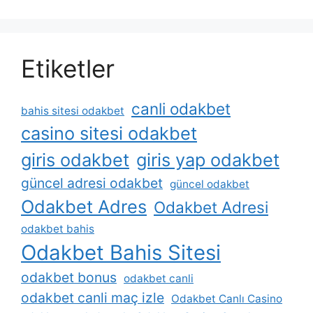
Etiketler
canli odakbet
bahis sitesi odakbet
casino sitesi odakbet
giris odakbet
giris yap odakbet
güncel adresi odakbet
güncel odakbet
Odakbet Adres
Odakbet Adresi
odakbet bahis
Odakbet Bahis Sitesi
odakbet bonus
odakbet canli
odakbet canli maç izle
Odakbet Canlı Casino