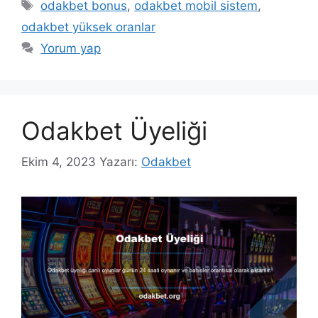
Etiketler
odakbet bonus
,
odakbet mobil sistem
,
odakbet yüksek oranlar
Yorum yap
Odakbet Üyeliği
Ekim 4, 2023
Yazarı:
Odakbet