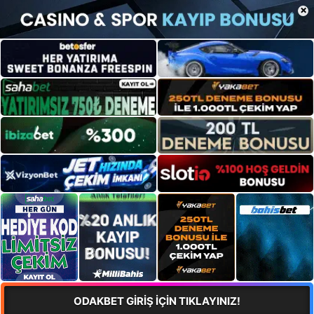
×
ODAKBET GİRİŞ İÇİN TIKLAYINIZ!