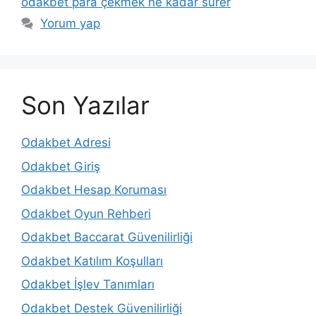
odakbet para çekmek ne kadar sürer
Yorum yap
Son Yazılar
Odakbet Adresi
Odakbet Giriş
Odakbet Hesap Koruması
Odakbet Oyun Rehberi
Odakbet Baccarat Güvenilirliği
Odakbet Katılım Koşulları
Odakbet İşlev Tanımları
Odakbet Destek Güvenilirliği