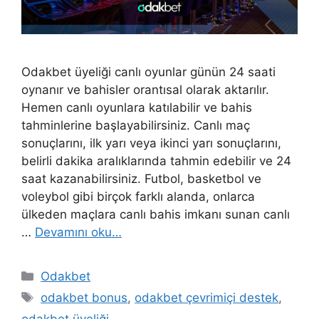
Odakbet üyeliği canlı oyunlar günün 24 saati
oynanır ve bahisler orantısal olarak aktarılır.
Hemen canlı oyunlara katılabilir ve bahis
tahminlerine başlayabilirsiniz. Canlı maç
sonuçlarını, ilk yarı veya ikinci yarı sonuçlarını,
belirli dakika aralıklarında tahmin edebilir ve 24
saat kazanabilirsiniz. Futbol, ​​basketbol ve
voleybol gibi birçok farklı alanda, onlarca
ülkeden maçlara canlı bahis imkanı sunan canlı
…
Devamını oku…
Kategoriler
Odakbet
Etiketler
odakbet bonus
,
odakbet çevrimiçi destek
,
odakbet üyeliği