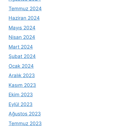
Temmuz 2024
Haziran 2024
Mayıs 2024
Nisan 2024
Mart 2024
Şubat 2024
Ocak 2024
Aralık 2023
Kasım 2023
Ekim 2023
Eylül 2023
Ağustos 2023
Temmuz 2023