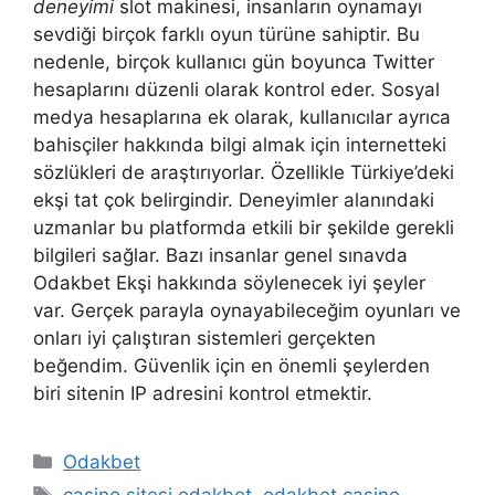
deneyimi
slot makinesi, insanların oynamayı
sevdiği birçok farklı oyun türüne sahiptir. Bu
nedenle, birçok kullanıcı gün boyunca Twitter
hesaplarını düzenli olarak kontrol eder. Sosyal
medya hesaplarına ek olarak, kullanıcılar ayrıca
bahisçiler hakkında bilgi almak için internetteki
sözlükleri de araştırıyorlar. Özellikle Türkiye’deki
ekşi tat çok belirgindir. Deneyimler alanındaki
uzmanlar bu platformda etkili bir şekilde gerekli
bilgileri sağlar. Bazı insanlar genel sınavda
Odakbet Ekşi hakkında söylenecek iyi şeyler
var. Gerçek parayla oynayabileceğim oyunları ve
onları iyi çalıştıran sistemleri gerçekten
beğendim. Güvenlik için en önemli şeylerden
biri sitenin IP adresini kontrol etmektir.
Kategoriler
Odakbet
Etiketler