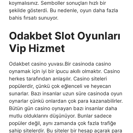
koymalısınız. Semboller sonuçları hızlı bir
şekilde gösterdi. Bu nedenle, oyun daha fazla
bahis fırsatı sunuyor.
Odakbet Slot Oyunları
Vip Hizmet
Odakbet casino yuvası.Bir casinoda casino
oynamak için iyi bir ipucu akıllı olmaktır. Casino
herkes tarafından anlaşılır. Casino siteleri
popülerdir, çünkü çok eğlenceli ve heyecan
sunarlar. Bazı insanlar uzun süre casinoda oyun
oynarlar çünkü onlardan çok para kazanabilirler.
Bütün gün casino oynayan bazı insanlar daha
mutlu olduklarını düşünüyor. Bunlar sadece
popüler değil, aynı zamanda çok fazla trafiğe
sahip sitelerdir. Bu siteler bir hesap açarak para