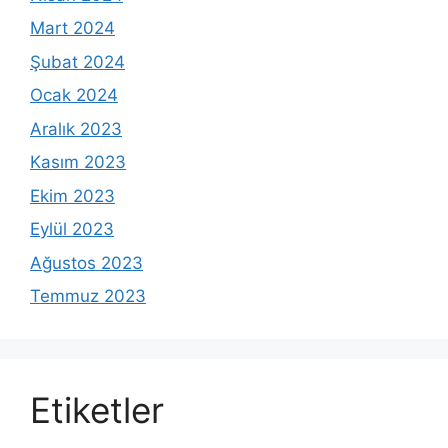
Mart 2024
Şubat 2024
Ocak 2024
Aralık 2023
Kasım 2023
Ekim 2023
Eylül 2023
Ağustos 2023
Temmuz 2023
Etiketler