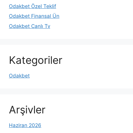
Odakbet Özel Teklif
Odakbet Finansal Ün
Odakbet Canlı Tv
Kategoriler
Odakbet
Arşivler
Haziran 2026