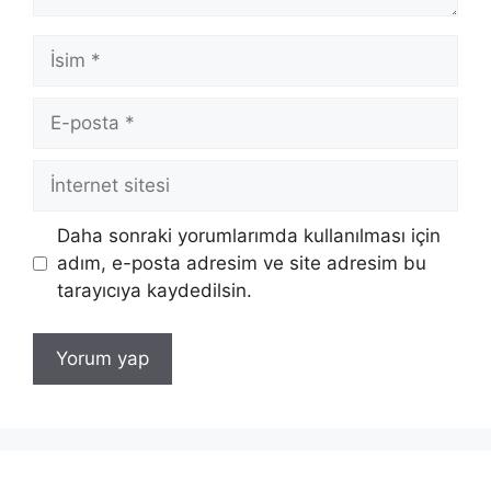
İsim
E-
posta
İnternet
sitesi
Daha sonraki yorumlarımda kullanılması için
adım, e-posta adresim ve site adresim bu
tarayıcıya kaydedilsin.