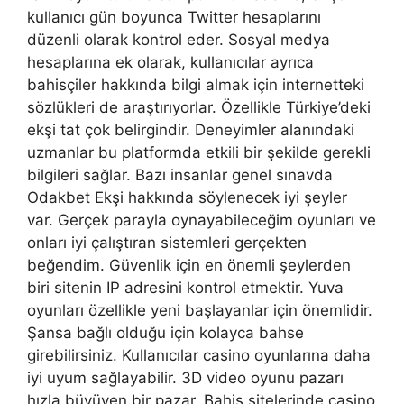
kullanıcı gün boyunca Twitter hesaplarını
düzenli olarak kontrol eder. Sosyal medya
hesaplarına ek olarak, kullanıcılar ayrıca
bahisçiler hakkında bilgi almak için internetteki
sözlükleri de araştırıyorlar. Özellikle Türkiye’deki
ekşi tat çok belirgindir. Deneyimler alanındaki
uzmanlar bu platformda etkili bir şekilde gerekli
bilgileri sağlar. Bazı insanlar genel sınavda
Odakbet Ekşi hakkında söylenecek iyi şeyler
var. Gerçek parayla oynayabileceğim oyunları ve
onları iyi çalıştıran sistemleri gerçekten
beğendim. Güvenlik için en önemli şeylerden
biri sitenin IP adresini kontrol etmektir. Yuva
oyunları özellikle yeni başlayanlar için önemlidir.
Şansa bağlı olduğu için kolayca bahse
girebilirsiniz. Kullanıcılar casino oyunlarına daha
iyi uyum sağlayabilir. 3D video oyunu pazarı
hızla büyüyen bir pazar. Bahis sitelerinde casino