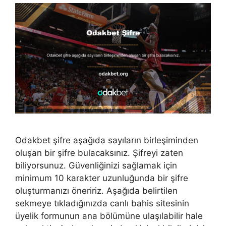
Odakbet şifre aşağıda sayıların birleşiminden
oluşan bir şifre bulacaksınız. Şifreyi zaten
biliyorsunuz. Güvenliğinizi sağlamak için
minimum 10 karakter uzunluğunda bir şifre
oluşturmanızı öneririz. Aşağıda belirtilen
sekmeye tıkladığınızda canlı bahis sitesinin
üyelik formunun ana bölümüne ulaşılabilir hale