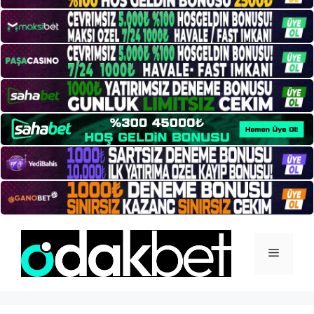
İçeriğe
atla
Menü