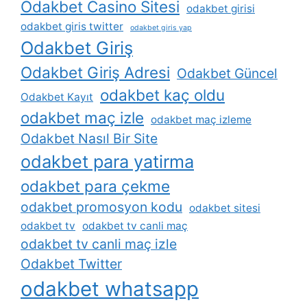
Odakbet Casino Sitesi
odakbet girisi
odakbet giris twitter
odakbet giris yap
Odakbet Giriş
Odakbet Giriş Adresi
Odakbet Güncel
odakbet kaç oldu
Odakbet Kayıt
odakbet maç izle
odakbet maç izleme
Odakbet Nasıl Bir Site
odakbet para yatirma
odakbet para çekme
odakbet promosyon kodu
odakbet sitesi
odakbet tv
odakbet tv canli maç
odakbet tv canli maç izle
Odakbet Twitter
odakbet whatsapp