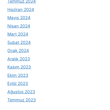
Temmuz 2024
Haziran 2024
Mayıs 2024
Nisan 2024
Mart 2024
Şubat 2024
Ocak 2024
Aralık 2023
Kasım 2023
Ekim 2023
Eylül 2023
Ağustos 2023
Temmuz 2023