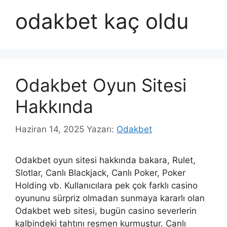
odakbet kaç oldu
Odakbet Oyun Sitesi
Hakkında
Haziran 14, 2025
Yazarı:
Odakbet
Odakbet oyun sitesi hakkında bakara, Rulet,
Slotlar, Canlı Blackjack, Canlı Poker, Poker
Holding vb. Kullanıcılara pek çok farklı casino
oyununu sürpriz olmadan sunmaya kararlı olan
Odakbet web sitesi, bugün casino severlerin
kalbindeki tahtını resmen kurmuştur. Canlı