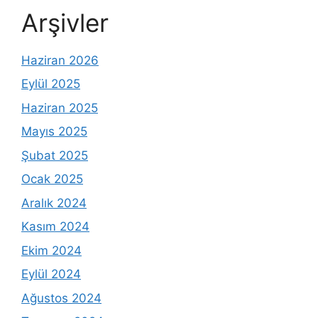
Arşivler
Haziran 2026
Eylül 2025
Haziran 2025
Mayıs 2025
Şubat 2025
Ocak 2025
Aralık 2024
Kasım 2024
Ekim 2024
Eylül 2024
Ağustos 2024