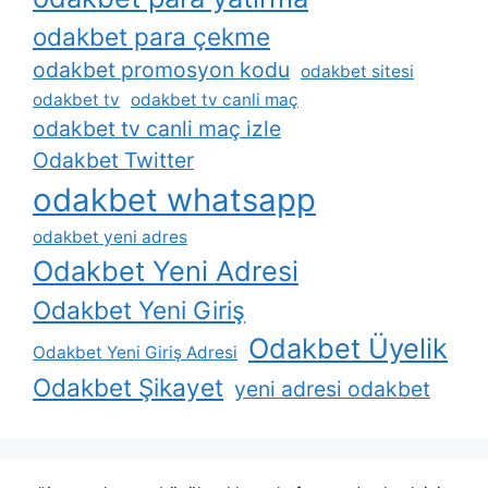
odakbet para çekme
odakbet promosyon kodu
odakbet sitesi
odakbet tv
odakbet tv canli maç
odakbet tv canli maç izle
Odakbet Twitter
odakbet whatsapp
odakbet yeni adres
Odakbet Yeni Adresi
Odakbet Yeni Giriş
Odakbet Üyelik
Odakbet Yeni Giriş Adresi
Odakbet Şikayet
yeni adresi odakbet