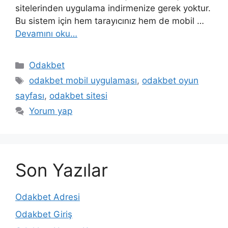
sitelerinden uygulama indirmenize gerek yoktur.
Bu sistem için hem tarayıcınız hem de mobil …
Devamını oku…
Kategoriler
Odakbet
Etiketler
odakbet mobil uygulaması
,
odakbet oyun
sayfası
,
odakbet sitesi
Yorum yap
Son Yazılar
Odakbet Adresi
Odakbet Giriş