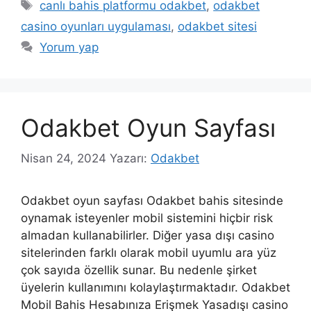
Etiketler
canlı bahis platformu odakbet
,
odakbet
casino oyunları uygulaması
,
odakbet sitesi
Yorum yap
Odakbet Oyun Sayfası
Nisan 24, 2024
Yazarı:
Odakbet
Odakbet oyun sayfası Odakbet bahis sitesinde
oynamak isteyenler mobil sistemini hiçbir risk
almadan kullanabilirler. Diğer yasa dışı casino
sitelerinden farklı olarak mobil uyumlu ara yüz
çok sayıda özellik sunar. Bu nedenle şirket
üyelerin kullanımını kolaylaştırmaktadır. Odakbet
Mobil Bahis Hesabınıza Erişmek Yasadışı casino