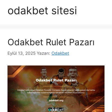
odakbet sitesi
Odakbet Rulet Pazarı
Eylül 13, 2025
Yazarı:
Odakbet