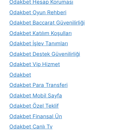
Odakbet Hesap Koruması
Odakbet Oyun Rehberi
Odakbet Baccarat Güvenilirliği
Odakbet Katılım Koşulları
Odakbet İşlev Tanımları
Odakbet Destek Güvenilirliği
Odakbet Vip Hizmet
Odakbet
Odakbet Para Transferi
Odakbet Mobil Sayfa
Odakbet Özel Teklif
Odakbet Finansal Ün
Odakbet Canlı Tv