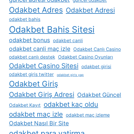
güncel odakbet
Odakbet Adres
Odakbet Adresi
odakbet bahis
Odakbet Bahis Sitesi
odakbet bonus
odakbet canli
odakbet canli maç izle
Odakbet Canlı Casino
odakbet canlı destek
Odakbet Casino Oyunları
Odakbet Casino Sitesi
odakbet girisi
odakbet giris twitter
odakbet giris yap
Odakbet Giriş
Odakbet Giriş Adresi
Odakbet Güncel
odakbet kaç oldu
Odakbet Kayıt
odakbet maç izle
odakbet maç izleme
Odakbet Nasıl Bir Site
odakbet para yatirma