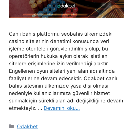
Canlı bahis platformu seobahis ülkemizdeki
casino sitelerinin denetimi konusunda veri
işleme otoriteleri görevlendirilmiş olup, bu
operatörlerin hukuka aykırı olarak işletilen
sitelere erişimlerine izin verilmediği açıktır.
Engellenen oyun siteleri yeni alan adı altında
faaliyetlerine devam edecektir. Odakbet canlı
bahis sitesinin ülkemizde yasa dışı olması
nedeniyle kullanıcılarımıza güvenilir hizmet
sunmak için sürekli alan adı değişikliğine devam
etmekteyiz. …
Devamını oku…
Kategoriler
Odakbet