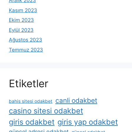
Aralık 2023
Kasım 2023
Ekim 2023
Eylül 2023
Ağustos 2023
Temmuz 2023
Etiketler
canli odakbet
bahis sitesi odakbet
casino sitesi odakbet
giris odakbet
giris yap odakbet
güncel adresi odakbet