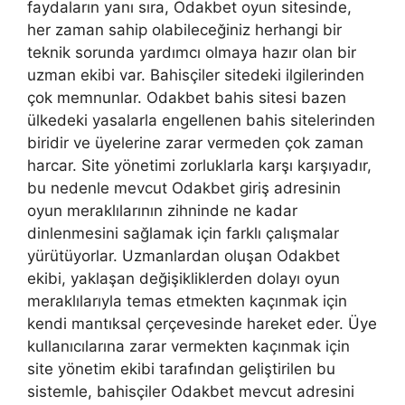
faydaların yanı sıra, Odakbet oyun sitesinde,
her zaman sahip olabileceğiniz herhangi bir
teknik sorunda yardımcı olmaya hazır olan bir
uzman ekibi var. Bahisçiler sitedeki ilgilerinden
çok memnunlar. Odakbet bahis sitesi bazen
ülkedeki yasalarla engellenen bahis sitelerinden
biridir ve üyelerine zarar vermeden çok zaman
harcar. Site yönetimi zorluklarla karşı karşıyadır,
bu nedenle mevcut Odakbet giriş adresinin
oyun meraklılarının zihninde ne kadar
dinlenmesini sağlamak için farklı çalışmalar
yürütüyorlar. Uzmanlardan oluşan Odakbet
ekibi, yaklaşan değişikliklerden dolayı oyun
meraklılarıyla temas etmekten kaçınmak için
kendi mantıksal çerçevesinde hareket eder. Üye
kullanıcılarına zarar vermekten kaçınmak için
site yönetim ekibi tarafından geliştirilen bu
sistemle, bahisçiler Odakbet mevcut adresini