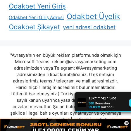
Odakbet Yeni Giriş
Odakbet Üyelik
Odakbet Yeni Giriş Adresi
Odakbet Şikayet
yeni adresi odakbet
"Avrasya'nın en büyük reklam platformunda olmak için
Microsoft Teams:
reklam@avrasyamarketing.com
adresimizden veya Telegram: @Avrasyamarketing
adresimizden irtibat kurabilirsiniz. (Tek iletişim
adreslerimiz teams / telegram ve mail adresimizdir.
Harici hiçbir iletişim adresimiz bulunmamaktadır.
Lütfen itibar etmeyiniz.) Türkiye yasalarına göre 7258
sayılı kanun uyarınca yasa dışı bahis oynamanın
cezaları mevcuttur. Şu an bulunduğunuz site hiç bir
şekilde illegal bahis oyunları oynatmıyor ve oynamaya
aracı olmuyordur.
amkbet
|
betjanti
|
seabahis
|
×
baysansli
|
youcas
|
etabet
|
xbetgames
|
betvoy
"