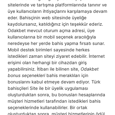
sitelerinde ve tartışma platformlarında tanınır ve
üye kullanıcıların ihtiyaçlarını karşılamaya devam
eder. Bahisçinin web sitesinde üyeliğe
kaydolursanız, katıldığınız için teşekkür ederiz.
Odakbet mevcut oturum açma adresi, üye
kullanıcılarına bir mobil seçenek aracılığıyla
neredeyse her yerde bahis yapma fırsatı sunar.
Mobil destek birimleri sayesinde herkes
istedikleri zaman siteyi ziyaret edebilir. İnternet
erişimi olan herhangi bir cihazdan giriş
yapabilirsiniz. İtibarı ile bilinen site,
Odakbet
bonus seçenekleri
bahis meraklıları için
bonuslarını kabul etmeye devam ediyor. Türk
bahisçileri Site ile bir üyelik uygulaması
oluşturduktan sonra, bu bonusları hesaplarında
müşteri hizmetleri tarafından istedikleri bahis
seçeneklerinde kullanabilirler. Bir ortak
oluşturduktan sonra, müşteri hizmetlerinin ödül