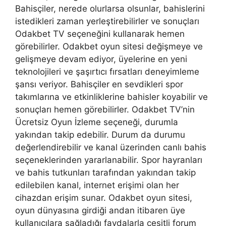
Bahisçiler, nerede olurlarsa olsunlar, bahislerini
istedikleri zaman yerleştirebilirler ve sonuçları
Odakbet TV seçeneğini kullanarak hemen
görebilirler. Odakbet oyun sitesi değişmeye ve
gelişmeye devam ediyor, üyelerine en yeni
teknolojileri ve şaşırtıcı fırsatları deneyimleme
şansı veriyor. Bahisçiler en sevdikleri spor
takımlarına ve etkinliklerine bahisler koyabilir ve
sonuçları hemen görebilirler. Odakbet TV’nin
Ücretsiz Oyun İzleme seçeneği, durumla
yakından takip edebilir. Durum da durumu
değerlendirebilir ve kanal üzerinden canlı bahis
seçeneklerinden yararlanabilir. Spor hayranları
ve bahis tutkunları tarafından yakından takip
edilebilen kanal, internet erişimi olan her
cihazdan erişim sunar. Odakbet oyun sitesi,
oyun dünyasına girdiği andan itibaren üye
kullanıcılara sağladığı faydalarla çeşitli forum