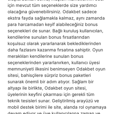
için mevcut tüm seçeneklerde size yardımcı
olacağına güvenebilirsiniz. Odakbet sadece
ekstra fayda sağlamakla kalmaz, aynı zamanda
para harcamadan keyif alabileceğiniz bonus
seçenekleri de sunar. Bağlı kuruluş kullanıcıları,
kendilerine sunulan bonus fırsatlarından
koşulsuz olarak yararlanarak beklediklerinden
daha fazlasını kazanma fırsatına sahiptir. Oyun
meraklıları kendilerine sunulan bonus
seçeneklerinden yararlanırken, kullanıcı üyesi
memnuniyeti ilkesini benimseyen Odakbet oyun
sitesi, bahisçilere sürpriz bonus paketleri
sunarak önemli bir adım atıyor. Sağlam bir
altyapı ile birlikte, Odakbet oyun sitesi,
üyelerinin keyfini çıkarması için gerekli tüm
teknik tesisleri sunar. Geliştirilmiş arayüzü ve
mobil destek birimi ile site, alanda rol oynamaya
devam ediyor ve üye kullanıcılarına zaman ve