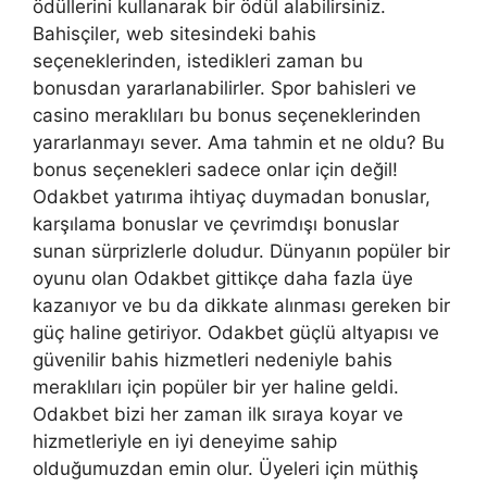
ödüllerini kullanarak bir ödül alabilirsiniz.
Bahisçiler, web sitesindeki bahis
seçeneklerinden, istedikleri zaman bu
bonusdan yararlanabilirler. Spor bahisleri ve
casino meraklıları bu bonus seçeneklerinden
yararlanmayı sever. Ama tahmin et ne oldu? Bu
bonus seçenekleri sadece onlar için değil!
Odakbet yatırıma ihtiyaç duymadan bonuslar,
karşılama bonuslar ve çevrimdışı bonuslar
sunan sürprizlerle doludur. Dünyanın popüler bir
oyunu olan Odakbet gittikçe daha fazla üye
kazanıyor ve bu da dikkate alınması gereken bir
güç haline getiriyor. Odakbet güçlü altyapısı ve
güvenilir bahis hizmetleri nedeniyle bahis
meraklıları için popüler bir yer haline geldi.
Odakbet bizi her zaman ilk sıraya koyar ve
hizmetleriyle en iyi deneyime sahip
olduğumuzdan emin olur. Üyeleri için müthiş