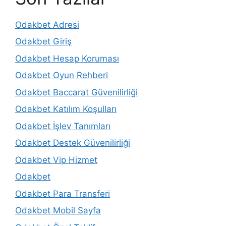
Odakbet Adresi
Odakbet Giriş
Odakbet Hesap Koruması
Odakbet Oyun Rehberi
Odakbet Baccarat Güvenilirliği
Odakbet Katılım Koşulları
Odakbet İşlev Tanımları
Odakbet Destek Güvenilirliği
Odakbet Vip Hizmet
Odakbet
Odakbet Para Transferi
Odakbet Mobil Sayfa