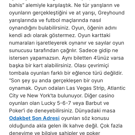
bahis” alemiyle karşılaştık. Ne tür yarışların ve
oyunların gerçekleştiğini ve at yarışı, Greyhound
yarışlarında ve futbol maçlarında nasıl
oynandığını bulabilirsiniz. Oyun, öğenin adını
kendi adı olarak göstermez. Oyun karttaki
numaraları işaretleyerek oynanır ve sayılar oyun
sunucusu tarafından çağrılır. Sadece gidip ne
istersen yapamazsın. Aynı biletten 4’ünüz varsa
başka bir kart alabilirsiniz. Olası çevrimiçi
tombala oyunları farklı bir eğlence türü değildir.
“Son şey şu anda gerçekleşen bir oyun
oynamak. Oyun odaları Las Vegas Strip, Atlantic
City ve New York’ta bulunuyor. Diğer casino
oyunları olan Lucky 5-6-7 veya Barbut ve
Poker’i de deneyebilirsiniz. Dünyadaki masa
Odakbet Son Adresi
oyunları söz konusu
olduğunda akla gelen ilk kahve değil. Çok fazla
deneyime ve bilgiye sahipler ve poker