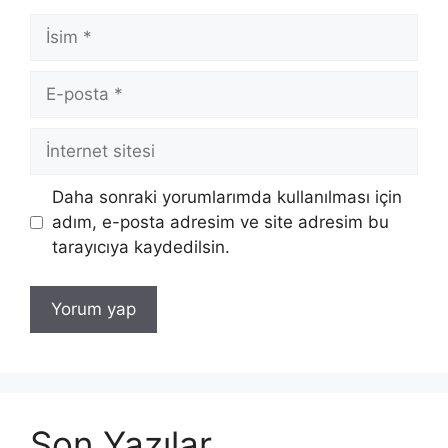
İsim
E-
posta
İnternet
sitesi
Daha sonraki yorumlarımda kullanılması için
adım, e-posta adresim ve site adresim bu
tarayıcıya kaydedilsin.
Son Yazılar