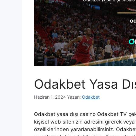
Odakbet Yasa Dı
Haziran 1, 2024
Yazarı:
Odakbet
Odakbet yasa dışı casino Odakbet TV çekm
kişisel web sitenizin adresini girerek v
özelliklerinden yararlanabilirsiniz. Odak