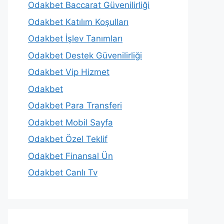
Odakbet Baccarat Güvenilirliği
Odakbet Katılım Koşulları
Odakbet İşlev Tanımları
Odakbet Destek Güvenilirliği
Odakbet Vip Hizmet
Odakbet
Odakbet Para Transferi
Odakbet Mobil Sayfa
Odakbet Özel Teklif
Odakbet Finansal Ün
Odakbet Canlı Tv