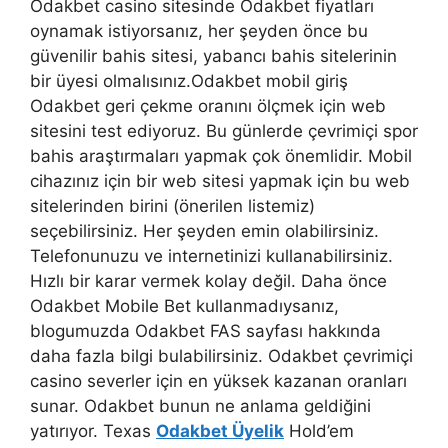
Odakbet casino sitesinde Odakbet fiyatları
oynamak istiyorsanız, her şeyden önce bu
güvenilir bahis sitesi, yabancı bahis sitelerinin
bir üyesi olmalısınız.Odakbet mobil giriş
Odakbet geri çekme oranını ölçmek için web
sitesini test ediyoruz. Bu günlerde çevrimiçi spor
bahis araştırmaları yapmak çok önemlidir. Mobil
cihazınız için bir web sitesi yapmak için bu web
sitelerinden birini (önerilen listemiz)
seçebilirsiniz. Her şeyden emin olabilirsiniz.
Telefonunuzu ve internetinizi kullanabilirsiniz.
Hızlı bir karar vermek kolay değil. Daha önce
Odakbet Mobile Bet kullanmadıysanız,
blogumuzda Odakbet FAS sayfası hakkında
daha fazla bilgi bulabilirsiniz. Odakbet çevrimiçi
casino severler için en yüksek kazanan oranları
sunar. Odakbet bunun ne anlama geldiğini
yatırıyor. Texas
Odakbet Üyelik
Hold’em