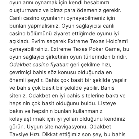
oyunlarını oynamak için kendi hesabınızı
oluşturmanız ve biraz para ödemeniz gerekir.
Canlı casino oyunlarını oynayabilmeniz için
bunları yapmalısınız. Oyun sağlayıcısı canlı
casino bölümünü ziyaret ettiğimde oyunu iyi
açıkladı. Evrim seçerek Extreme Texas Hold’em’i
oynayabilirsiniz. Extreme Texas Poker Game, bu
oyun sağlayıcı şirketinin oyun türlerinden biridir.
Odakbet casino fiyatları
geri çekilme hızı,
çevrimiçi bahis söz konusu olduğunda en
önemli şeydir. Bahis çok basit bir şekilde yapılır
ve bahis çok basit bir şekilde yapılır. Bahis
siteniz. Odakbet en iyi bahis sitelerine baktı ve
hepsinin çok basit olduğunu buldu. Listeye
bakın ve hepsinin bunları kullanmanızı
kolaylaştırmak için iyi yolları olduğunu kendiniz
görün. Uygun site navigasyonu. Odakbet
Tavsiye Hızı. Dikkat ettiğimiz son şey, bu bahis