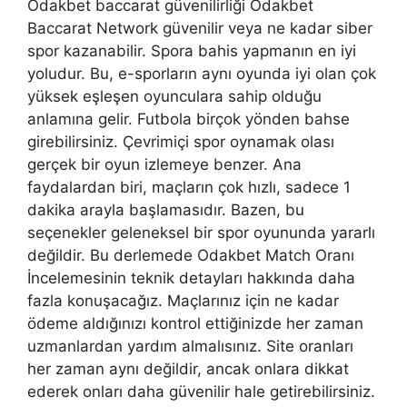
Odakbet baccarat güvenilirliği Odakbet
Baccarat Network güvenilir veya ne kadar siber
spor kazanabilir. Spora bahis yapmanın en iyi
yoludur. Bu, e-sporların aynı oyunda iyi olan çok
yüksek eşleşen oyunculara sahip olduğu
anlamına gelir. Futbola birçok yönden bahse
girebilirsiniz. Çevrimiçi spor oynamak olası
gerçek bir oyun izlemeye benzer. Ana
faydalardan biri, maçların çok hızlı, sadece 1
dakika arayla başlamasıdır. Bazen, bu
seçenekler geleneksel bir spor oyununda yararlı
değildir. Bu derlemede Odakbet Match Oranı
İncelemesinin teknik detayları hakkında daha
fazla konuşacağız. Maçlarınız için ne kadar
ödeme aldığınızı kontrol ettiğinizde her zaman
uzmanlardan yardım almalısınız. Site oranları
her zaman aynı değildir, ancak onlara dikkat
ederek onları daha güvenilir hale getirebilirsiniz.