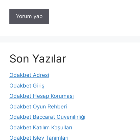
Son Yazılar
Odakbet Adresi
Odakbet Giriş
Odakbet Hesap Koruması
Odakbet Oyun Rehberi
Odakbet Baccarat Güvenilirliği
Odakbet Katılım Koşulları
Odakbet İşlev Tanımları