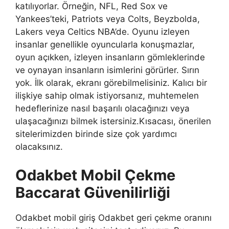
katılıyorlar. Örneğin, NFL, Red Sox ve
Yankees’teki, Patriots veya Colts, Beyzbolda,
Lakers veya Celtics NBA’de. Oyunu izleyen
insanlar genellikle oyuncularla konuşmazlar,
oyun açıkken, izleyen insanların gömleklerinde
ve oynayan insanların isimlerini görürler. Sırın
yok. İlk olarak, ekranı görebilmelisiniz. Kalıcı bir
ilişkiye sahip olmak istiyorsanız, muhtemelen
hedeflerinize nasıl başarılı olacağınızı veya
ulaşacağınızı bilmek istersiniz.Kısacası, önerilen
sitelerimizden birinde size çok yardımcı
olacaksınız.
Odakbet Mobil Çekme
Baccarat Güvenilirliği
Odakbet mobil giriş Odakbet geri çekme oranını