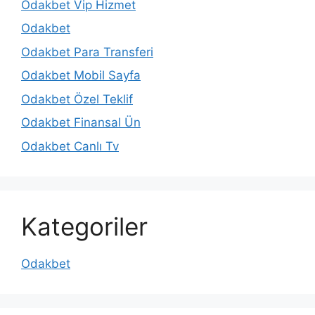
Odakbet Vip Hizmet
Odakbet
Odakbet Para Transferi
Odakbet Mobil Sayfa
Odakbet Özel Teklif
Odakbet Finansal Ün
Odakbet Canlı Tv
Kategoriler
Odakbet