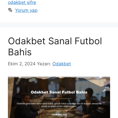
odakbet şifre
Yorum yap
Odakbet Sanal Futbol
Bahis
Ekim 2, 2024
Yazarı:
Odakbet