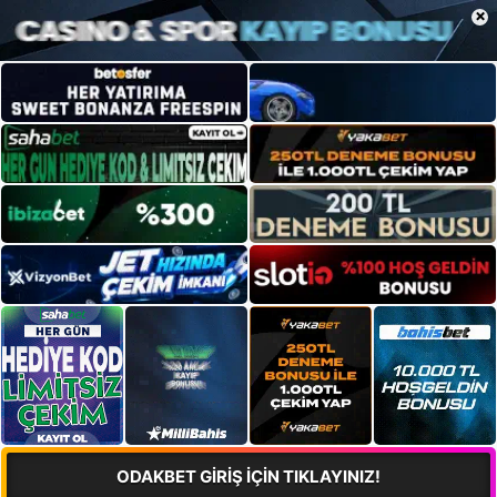
×
ODAKBET GİRİŞ İÇİN TIKLAYINIZ!