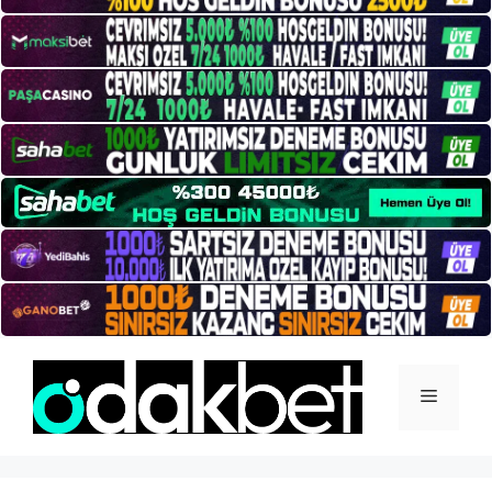
İçeriğe
atla
Menü