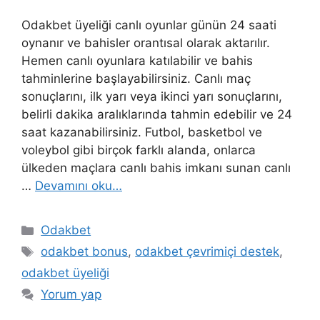
Odakbet üyeliği canlı oyunlar günün 24 saati
oynanır ve bahisler orantısal olarak aktarılır.
Hemen canlı oyunlara katılabilir ve bahis
tahminlerine başlayabilirsiniz. Canlı maç
sonuçlarını, ilk yarı veya ikinci yarı sonuçlarını,
belirli dakika aralıklarında tahmin edebilir ve 24
saat kazanabilirsiniz. Futbol, ​​basketbol ve
voleybol gibi birçok farklı alanda, onlarca
ülkeden maçlara canlı bahis imkanı sunan canlı
…
Devamını oku…
Kategoriler
Odakbet
Etiketler
odakbet bonus
,
odakbet çevrimiçi destek
,
odakbet üyeliği
Yorum yap