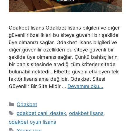
Odakbet lisans Odakbet lisans bilgileri ve diğer
güvenilir özellikleri bu siteye güvenli bir şekilde
üye olmanızı sağlar. Odakbet lisans bilgileri ve
diğer güvenilir özellikleri bu siteye güvenli bir
şekilde üye olmanızı sağlar. Çünkü bahisçilerin
bir bahis sitesinde aradığı tüm kriterler sitede
bulunabilmektedir. Elbette güveni etkileyen tek
faktör lisanslama değildir. Odakbet Sitesi
Güvenilir Bir Site Midir …
Devamını oku…
Kategoriler
Odakbet
Etiketler
odakbet canlı destek
,
odakbet lisans
,
odakbet oyun lisans
Yorum yap