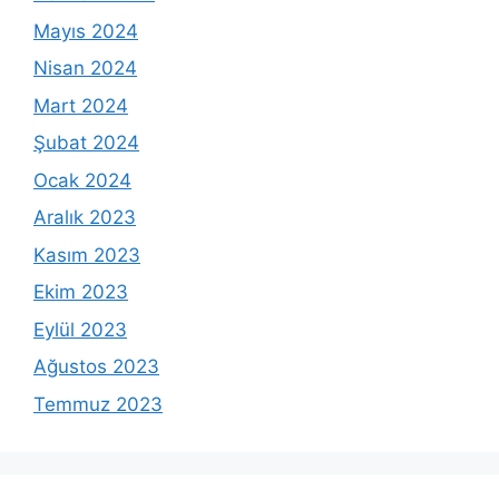
Mayıs 2024
Nisan 2024
Mart 2024
Şubat 2024
Ocak 2024
Aralık 2023
Kasım 2023
Ekim 2023
Eylül 2023
Ağustos 2023
Temmuz 2023