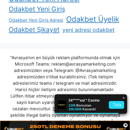
Odakbet Yeni Giriş
Odakbet Üyelik
Odakbet Yeni Giriş Adresi
Odakbet Şikayet
yeni adresi odakbet
"Avrasya'nın en büyük reklam platformunda olmak için
Microsoft Teams:
reklam@avrasyamarketing.com
adresimizden veya Telegram: @Avrasyamarketing
adresimizden irtibat kurabilirsiniz. (Tek iletişim
adreslerimiz teams / telegram ve mail adresimizdir.
Harici hiçbir iletişim adresimiz bulunmamaktadır.
Lütfen itibar etmeyiniz.) Türkiye yasalarına göre 7258
sayılı kanun uyarınca yasa dışı bahis oynamanın
cezaları mevcuttur. Şu an bulunduğunuz site hiç bir
şekilde illegal bahis oyunları oynatmıyor ve oynamaya
aracı olmuyordur.
amkbet
|
betjanti
|
seabahis
|
×
baysansli
|
youcas
|
etabet
|
xbetgames
|
betvoy
"