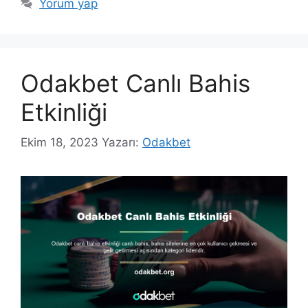
Yorum yap
Odakbet Canlı Bahis
Etkinliği
Ekim 18, 2023
Yazarı:
Odakbet