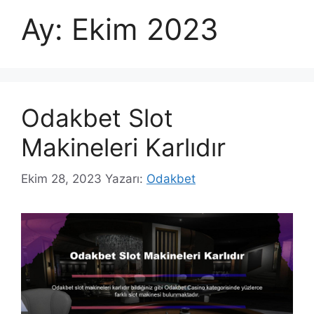
Ay:
Ekim 2023
Odakbet Slot
Makineleri Karlıdır
Ekim 28, 2023
Yazarı:
Odakbet