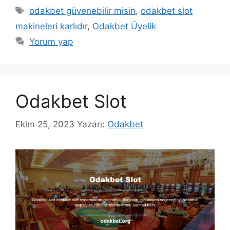
Etiketler
odakbet güvenebilir misin
,
odakbet slot
makineleri karlıdır
,
Odakbet Üyelik
Yorum yap
Odakbet Slot
Ekim 25, 2023
Yazarı:
Odakbet