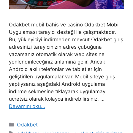
Odakbet mobil bahis ve casino Odakbet Mobil
Uygulaması tarayıcı desteği ile çalışmaktadır.
Bu, yükleyiciyi indirmeden mevcut Odakbet giriş
adresinizi tarayıcınızın adres çubuğuna
yazarsanız otomatik olarak web sitesine
yönlendirileceğiniz anlamına gelir. Ancak
Android akıllı telefonlar ve tabletler için
geliştirilen uygulamalar var. Mobil siteye giriş
yaptıysanız aşağıdaki Android uygulama
indirme sekmesine tıklayarak uygulamayı
ücretsiz olarak kolayca indirebilirsiniz. …
Devamını oku…
Kategoriler
Odakbet
Etiketler