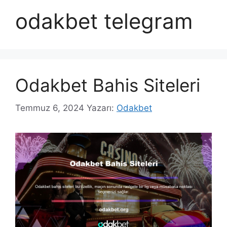
odakbet telegram
Odakbet Bahis Siteleri
Temmuz 6, 2024
Yazarı:
Odakbet