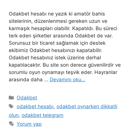
Odakbet hesabı ne yazık ki amatör bahis
sitelerinin, düzenlenmesi gereken uzun ve
karmaşık hesapları olabilir. Kapatıldı. Bu süreci
terk eden şirketler arasında Odakbet de var.
Sorunsuz bir ticaret sağlamak için destek
ekibimiz Odakbet hesabınızı kapatabilir.
Odakbet hesabınız istek üzerine derhal
kapatılacaktır. Bu site son derece güvenilirdir ve
sorumlu oyun oynamayı teşvik eder. Hayranlar
arasında daha …
Devamını oku…
Kategoriler
Odakbet
Etiketler
odakbet hesabı
,
odakbet oynarken dikkatli
olun
,
odakbet telegram
Yorum yap