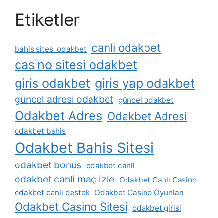
Etiketler
canli odakbet
bahis sitesi odakbet
casino sitesi odakbet
giris odakbet
giris yap odakbet
güncel adresi odakbet
güncel odakbet
Odakbet Adres
Odakbet Adresi
odakbet bahis
Odakbet Bahis Sitesi
odakbet bonus
odakbet canli
odakbet canli maç izle
Odakbet Canlı Casino
odakbet canlı destek
Odakbet Casino Oyunları
Odakbet Casino Sitesi
odakbet girisi