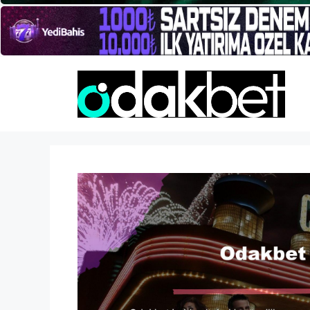
İçeriğe
atla