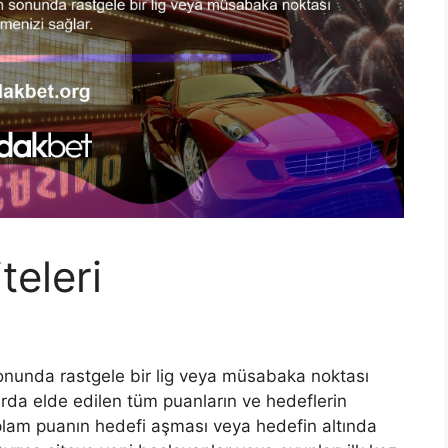
teleri
sonunda rastgele bir lig veya müsabaka noktası
rda elde edilen tüm puanların ve hedeflerin
toplam puanın hedefi aşması veya hedefin altında