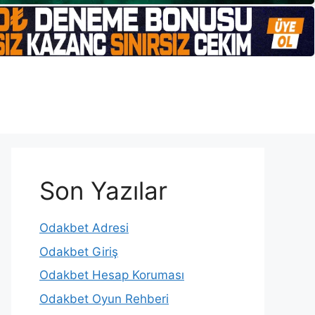
Son Yazılar
Odakbet Adresi
Odakbet Giriş
Odakbet Hesap Koruması
Odakbet Oyun Rehberi