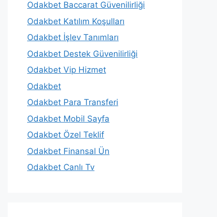
Odakbet Baccarat Güvenilirliği
Odakbet Katılım Koşulları
Odakbet İşlev Tanımları
Odakbet Destek Güvenilirliği
Odakbet Vip Hizmet
Odakbet
Odakbet Para Transferi
Odakbet Mobil Sayfa
Odakbet Özel Teklif
Odakbet Finansal Ün
Odakbet Canlı Tv