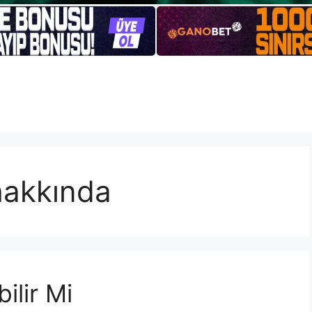
hakkında
lir Mi