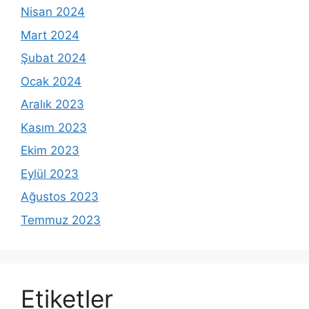
Nisan 2024
Mart 2024
Şubat 2024
Ocak 2024
Aralık 2023
Kasım 2023
Ekim 2023
Eylül 2023
Ağustos 2023
Temmuz 2023
Etiketler