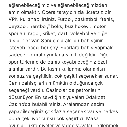
eğlenebileceğimiz ve eğlenebileceğimizden
emin olmaktır. Opera tarayıcınızla ücretsiz bir
VPN kullanabilirsiniz. Futbol, basketbol, “tenis,
beyzbol, hentbol,” boks, buz hokeyi, motor
sporları, ragbi, kriket, dart, voleybol ve diğer
disiplinler var. Sonuç olarak, bir bahisçinin
isteyebileceği her şey. Sporlara bahis yapmak
sadece normal oyunlarla sınırlı değildir. Diğer
spor türlerine de bahis koyabileceğiniz özel
alanlar vardır. Bu kısmı kullanma olanakları
sonsuz ve çeşitlidir, çok çeşitli seçenekler sunar.
Canlı bahisçilerin mümkün olduğunca çok
seçeneği vardır. Casinolar da patronlarını
düşünüyor. En sevdiğiniz yuvaları Odakbet
Casino’da bulabilirsiniz. Aralarından seçim
yapabileceğiniz çok fazla seçenek var ve herkes
buna çekiliyor çünkü çok şaşırtıcı. Masa
oyunları, ikramiyeler ve video yuvaları, eğlenmek