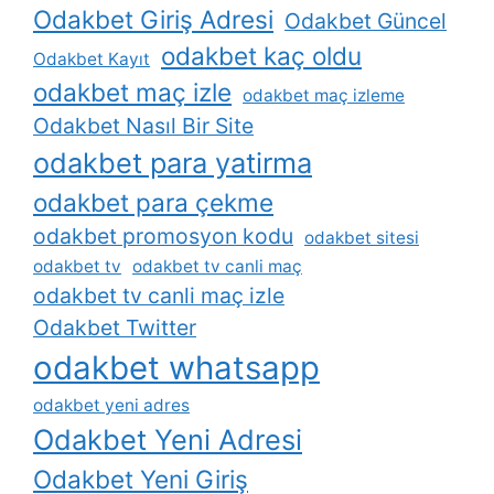
Odakbet Giriş Adresi
Odakbet Güncel
odakbet kaç oldu
Odakbet Kayıt
odakbet maç izle
odakbet maç izleme
Odakbet Nasıl Bir Site
odakbet para yatirma
odakbet para çekme
odakbet promosyon kodu
odakbet sitesi
odakbet tv
odakbet tv canli maç
odakbet tv canli maç izle
Odakbet Twitter
odakbet whatsapp
odakbet yeni adres
Odakbet Yeni Adresi
Odakbet Yeni Giriş