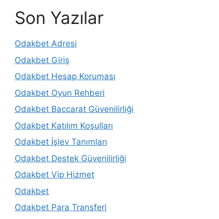
Son Yazılar
Odakbet Adresi
Odakbet Giriş
Odakbet Hesap Koruması
Odakbet Oyun Rehberi
Odakbet Baccarat Güvenilirliği
Odakbet Katılım Koşulları
Odakbet İşlev Tanımları
Odakbet Destek Güvenilirliği
Odakbet Vip Hizmet
Odakbet
Odakbet Para Transferi