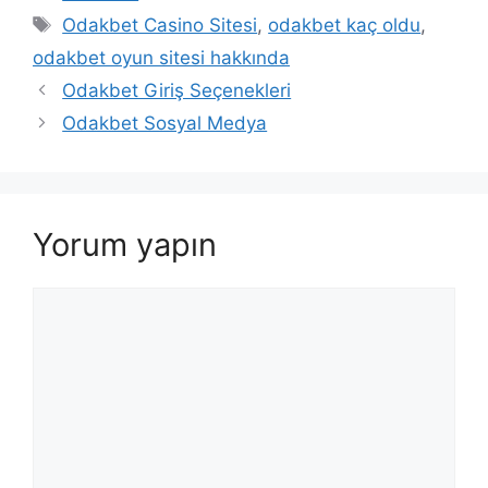
Etiketler
Odakbet Casino Sitesi
,
odakbet kaç oldu
,
odakbet oyun sitesi hakkında
Odakbet Giriş Seçenekleri
Odakbet Sosyal Medya
Yorum yapın
Yorum