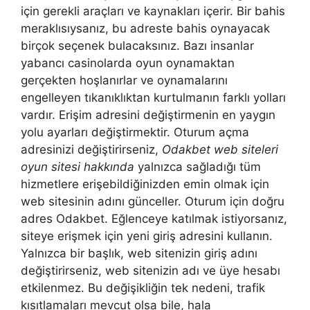
için gerekli araçları ve kaynakları içerir. Bir bahis
meraklısıysanız, bu adreste bahis oynayacak
birçok seçenek bulacaksınız. Bazı insanlar
yabancı casinolarda oyun oynamaktan
gerçekten hoşlanırlar ve oynamalarını
engelleyen tıkanıklıktan kurtulmanın farklı yolları
vardır. Erişim adresini değiştirmenin en yaygın
yolu ayarları değiştirmektir. Oturum açma
adresinizi değiştirirseniz,
Odakbet web siteleri
oyun sitesi hakkında
yalnızca sağladığı tüm
hizmetlere erişebildiğinizden emin olmak için
web sitesinin adını günceller. Oturum için doğru
adres Odakbet. Eğlenceye katılmak istiyorsanız,
siteye erişmek için yeni giriş adresini kullanın.
Yalnızca bir başlık, web sitenizin giriş adını
değiştirirseniz, web sitenizin adı ve üye hesabı
etkilenmez. Bu değişikliğin tek nedeni, trafik
kısıtlamaları mevcut olsa bile, hala