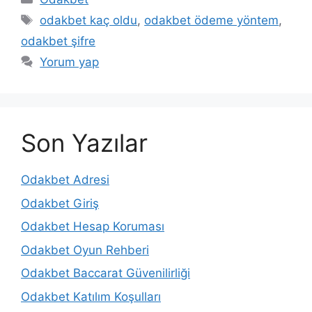
Etiketler
odakbet kaç oldu
,
odakbet ödeme yöntem
,
odakbet şifre
Yorum yap
Son Yazılar
Odakbet Adresi
Odakbet Giriş
Odakbet Hesap Koruması
Odakbet Oyun Rehberi
Odakbet Baccarat Güvenilirliği
Odakbet Katılım Koşulları