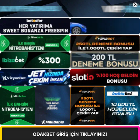
×
ODAKBET GİRİŞ İÇİN TIKLAYINIZ!