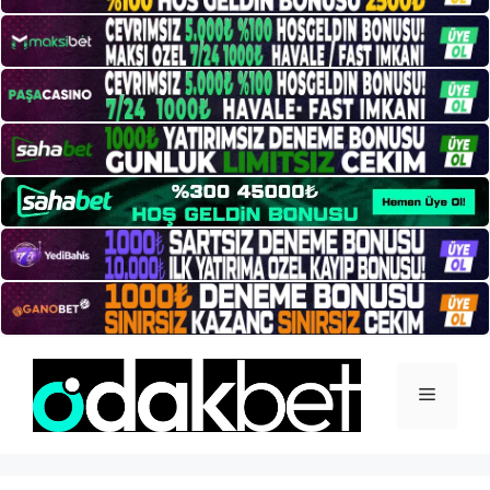
İçeriğe
atla
Menü