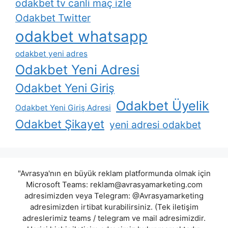
odakbet tv canli maç izle
Odakbet Twitter
odakbet whatsapp
odakbet yeni adres
Odakbet Yeni Adresi
Odakbet Yeni Giriş
Odakbet Üyelik
Odakbet Yeni Giriş Adresi
Odakbet Şikayet
yeni adresi odakbet
"Avrasya'nın en büyük reklam platformunda olmak için
Microsoft Teams:
reklam@avrasyamarketing.com
adresimizden veya Telegram: @Avrasyamarketing
adresimizden irtibat kurabilirsiniz. (Tek iletişim
adreslerimiz teams / telegram ve mail adresimizdir.