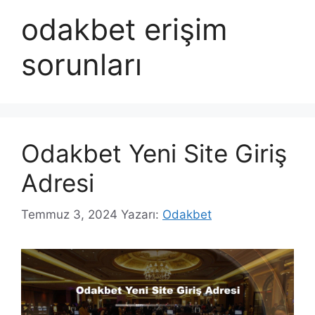
odakbet erişim
sorunları
Odakbet Yeni Site Giriş
Adresi
Temmuz 3, 2024
Yazarı:
Odakbet