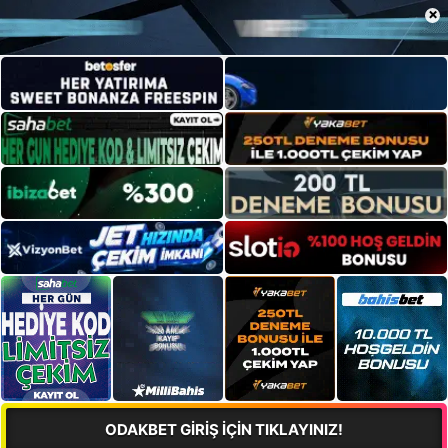
×
ODAKBET GİRİŞ İÇİN TIKLAYINIZ!