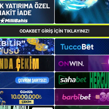
ODAKBET GİRİŞ İÇİN TIKLAYINIZ!