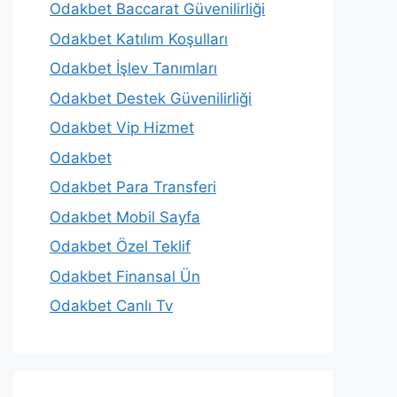
Odakbet Baccarat Güvenilirliği
Odakbet Katılım Koşulları
Odakbet İşlev Tanımları
Odakbet Destek Güvenilirliği
Odakbet Vip Hizmet
Odakbet
Odakbet Para Transferi
Odakbet Mobil Sayfa
Odakbet Özel Teklif
Odakbet Finansal Ün
Odakbet Canlı Tv