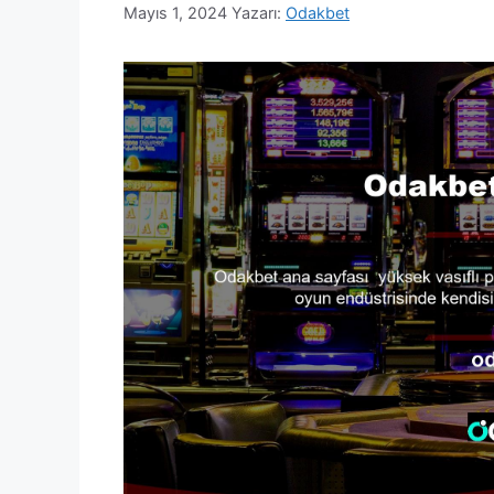
Mayıs 1, 2024
Yazarı:
Odakbet