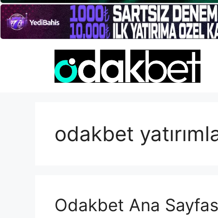
İçeriğe
atla
odakbet yatırımla
Odakbet Ana Sayfas