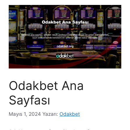
Odakbet Ana
Sayfası
Mayıs 1, 2024
Yazarı:
Odakbet