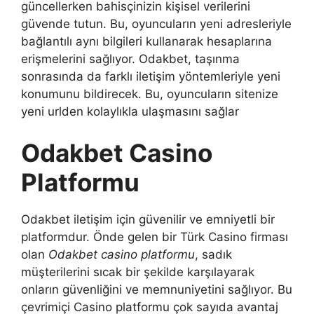
güncellerken bahisçinizin kişisel verilerini
güvende tutun. Bu, oyuncuların yeni adresleriyle
bağlantılı aynı bilgileri kullanarak hesaplarına
erişmelerini sağlıyor. Odakbet, taşınma
sonrasında da farklı iletişim yöntemleriyle yeni
konumunu bildirecek. Bu, oyuncuların sitenize
yeni urlden kolaylıkla ulaşmasını sağlar
Odakbet Casino
Platformu
Odakbet iletişim için güvenilir ve emniyetli bir
platformdur. Önde gelen bir Türk Casino firması
olan
Odakbet casino platformu
, sadık
müşterilerini sıcak bir şekilde karşılayarak
onların güvenliğini ve memnuniyetini sağlıyor. Bu
çevrimiçi Casino platformu çok sayıda avantaj