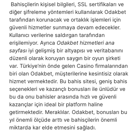
Bahisçilerin kişisel bilgileri, SSL sertifikaları ve
diğer şifreleme yöntemleri kullanılarak Odakbet
tarafından korunacak ve ortaklık işlemleri için
güvenli hizmetler sunmaya devam edecekler.
Kullanıcı verilerine saldırgan tarafından
erişilemiyor. Ayrıca
Odakbet hizmetleri ana
sayfası
iyi gelişmiş bir altyapısı ve veritabanını
düzenli olarak koruyan saygın bir oyun şirketi
var. Türkiye’nin önde gelen Casino firmalarından
biri olan Odakbet, müşterilerine kesintisiz olarak
hizmet vermektedir. Bu bahis sitesi, geniş bahis
seçenekleri ve kazançlı bonusları ile ünlüdür ve
bu da onu bahisler arasında hızlı ve güvenli
kazançlar için ideal bir platform haline
getirmektedir. Meraklılar. Odakbet, bonusları bu
yıl önemli ölçüde arttı ve bahisçilerin önemli
miktarda kar elde etmesini sağladı.