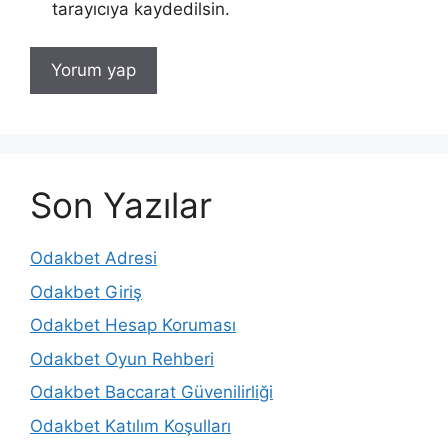
tarayıcıya kaydedilsin.
Son Yazılar
Odakbet Adresi
Odakbet Giriş
Odakbet Hesap Koruması
Odakbet Oyun Rehberi
Odakbet Baccarat Güvenilirliği
Odakbet Katılım Koşulları