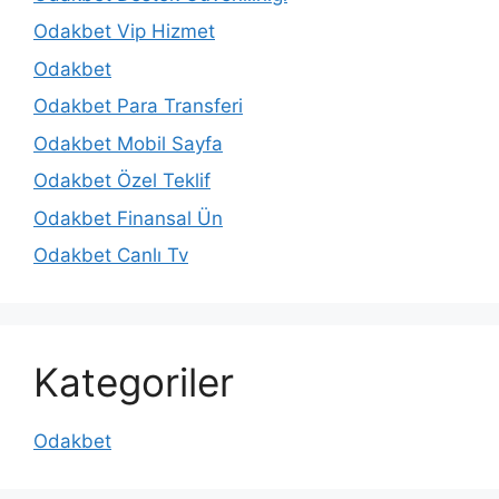
Odakbet Vip Hizmet
Odakbet
Odakbet Para Transferi
Odakbet Mobil Sayfa
Odakbet Özel Teklif
Odakbet Finansal Ün
Odakbet Canlı Tv
Kategoriler
Odakbet