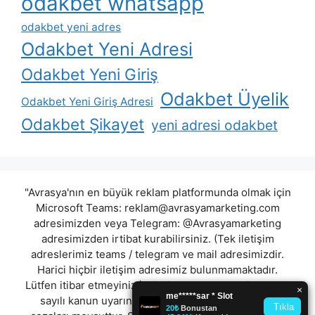
odakbet whatsapp
odakbet yeni adres
Odakbet Yeni Adresi
Odakbet Yeni Giriş
Odakbet Üyelik
Odakbet Yeni Giriş Adresi
Odakbet Şikayet
yeni adresi odakbet
"Avrasya'nın en büyük reklam platformunda olmak için
Microsoft Teams:
reklam@avrasyamarketing.com
adresimizden veya Telegram: @Avrasyamarketing
adresimizden irtibat kurabilirsiniz. (Tek iletişim
adreslerimiz teams / telegram ve mail adresimizdir.
Harici hiçbir iletişim adresimiz bulunmamaktadır.
Lütfen itibar etmeyiniz.) Türkiye yasalarına göre 7258
sayılı kanun uyarınca yasa dışı bahis oynamanın