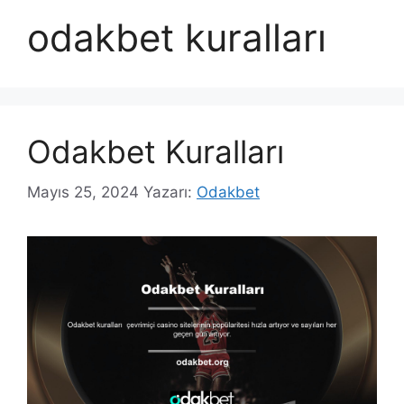
odakbet kuralları
Odakbet Kuralları
Mayıs 25, 2024
Yazarı:
Odakbet