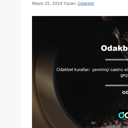
Mayıs 25, 2024
Yazarı:
Odakbet