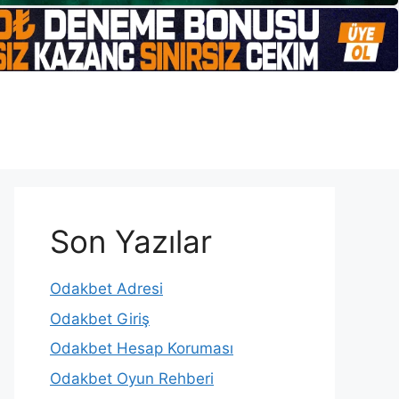
Son Yazılar
Odakbet Adresi
Odakbet Giriş
Odakbet Hesap Koruması
Odakbet Oyun Rehberi