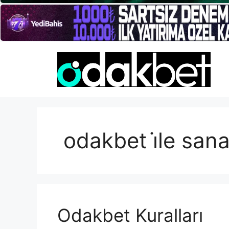
İçeriğe
atla
odakbet i̇le sana
Odakbet Kuralları