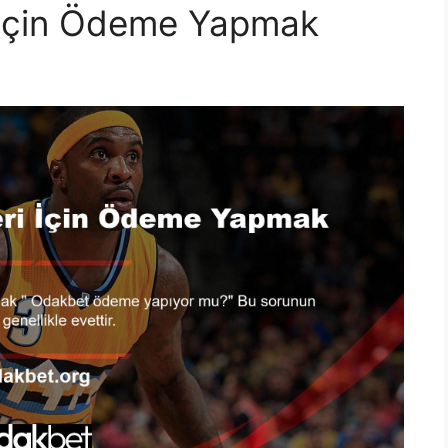
 İçin Ödeme Yapmak