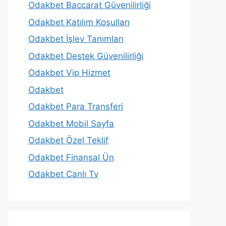
Odakbet Baccarat Güvenilirliği
Odakbet Katılım Koşulları
Odakbet İşlev Tanımları
Odakbet Destek Güvenilirliği
Odakbet Vip Hizmet
Odakbet
Odakbet Para Transferi
Odakbet Mobil Sayfa
Odakbet Özel Teklif
Odakbet Finansal Ün
Odakbet Canlı Tv