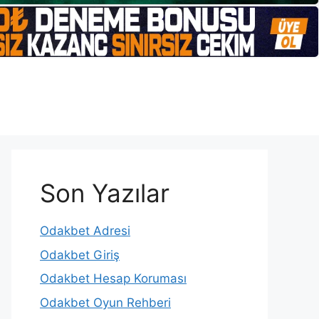
Son Yazılar
Odakbet Adresi
Odakbet Giriş
Odakbet Hesap Koruması
Odakbet Oyun Rehberi