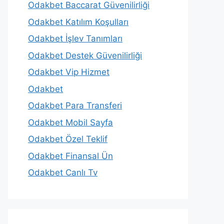
Odakbet Baccarat Güvenilirliği
Odakbet Katılım Koşulları
Odakbet İşlev Tanımları
Odakbet Destek Güvenilirliği
Odakbet Vip Hizmet
Odakbet
Odakbet Para Transferi
Odakbet Mobil Sayfa
Odakbet Özel Teklif
Odakbet Finansal Ün
Odakbet Canlı Tv