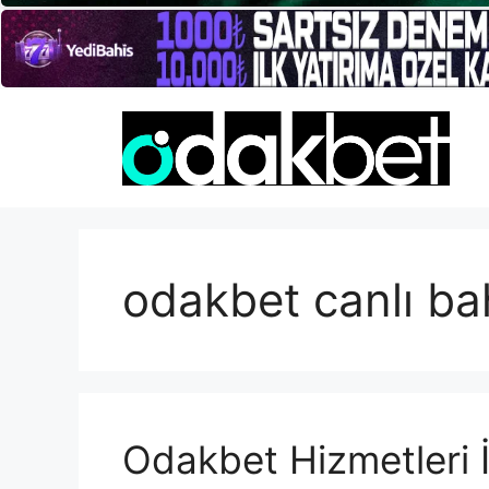
İçeriğe
atla
odakbet canlı bah
Odakbet Hizmetleri