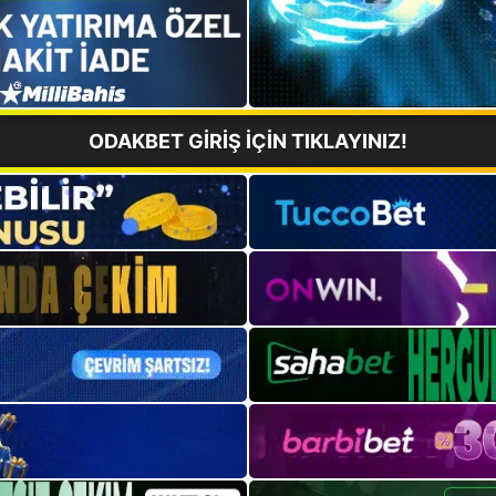
ODAKBET GİRİŞ İÇİN TIKLAYINIZ!