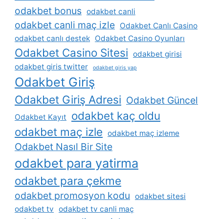
odakbet bonus
odakbet canli
odakbet canli maç izle
Odakbet Canlı Casino
odakbet canlı destek
Odakbet Casino Oyunları
Odakbet Casino Sitesi
odakbet girisi
odakbet giris twitter
odakbet giris yap
Odakbet Giriş
Odakbet Giriş Adresi
Odakbet Güncel
odakbet kaç oldu
Odakbet Kayıt
odakbet maç izle
odakbet maç izleme
Odakbet Nasıl Bir Site
odakbet para yatirma
odakbet para çekme
odakbet promosyon kodu
odakbet sitesi
odakbet tv
odakbet tv canli maç