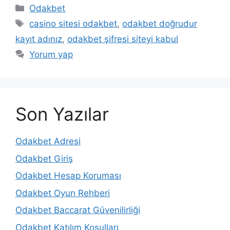
Kategoriler
Odakbet
Etiketler
casino sitesi odakbet
,
odakbet doğrudur
kayıt adınız
,
odakbet şifresi siteyi kabul
Yorum yap
Son Yazılar
Odakbet Adresi
Odakbet Giriş
Odakbet Hesap Koruması
Odakbet Oyun Rehberi
Odakbet Baccarat Güvenilirliği
Odakbet Katılım Koşulları