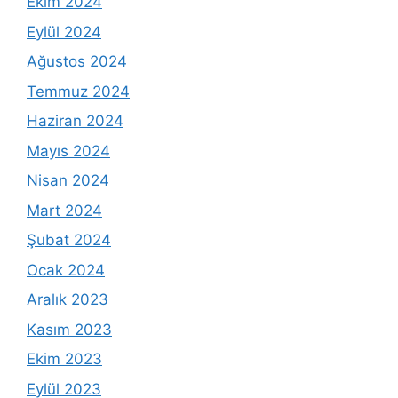
Ekim 2024
Eylül 2024
Ağustos 2024
Temmuz 2024
Haziran 2024
Mayıs 2024
Nisan 2024
Mart 2024
Şubat 2024
Ocak 2024
Aralık 2023
Kasım 2023
Ekim 2023
Eylül 2023