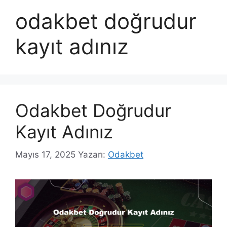
odakbet doğrudur
kayıt adınız
Odakbet Doğrudur
Kayıt Adınız
Mayıs 17, 2025
Yazarı:
Odakbet