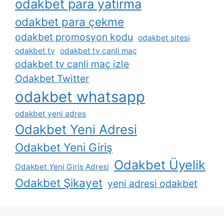
odakbet para yatirma
odakbet para çekme
odakbet promosyon kodu
odakbet sitesi
odakbet tv
odakbet tv canli maç
odakbet tv canli maç izle
Odakbet Twitter
odakbet whatsapp
odakbet yeni adres
Odakbet Yeni Adresi
Odakbet Yeni Giriş
Odakbet Üyelik
Odakbet Yeni Giriş Adresi
Odakbet Şikayet
yeni adresi odakbet