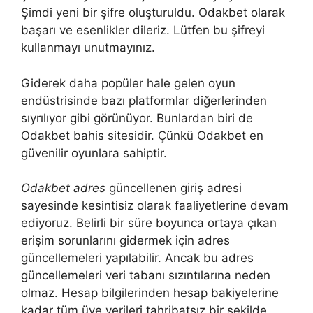
Şimdi yeni bir şifre oluşturuldu. Odakbet olarak
başarı ve esenlikler dileriz. Lütfen bu şifreyi
kullanmayı unutmayınız.
Giderek daha popüler hale gelen oyun
endüstrisinde bazı platformlar diğerlerinden
sıyrılıyor gibi görünüyor. Bunlardan biri de
Odakbet bahis sitesidir. Çünkü Odakbet en
güvenilir oyunlara sahiptir.
Odakbet adres
güncellenen giriş adresi
sayesinde kesintisiz olarak faaliyetlerine devam
ediyoruz. Belirli bir süre boyunca ortaya çıkan
erişim sorunlarını gidermek için adres
güncellemeleri yapılabilir. Ancak bu adres
güncellemeleri veri tabanı sızıntılarına neden
olmaz. Hesap bilgilerinden hesap bakiyelerine
kadar tüm üye verileri tahribatsız bir şekilde