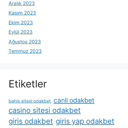
Aralık 2023
Kasım 2023
Ekim 2023
Eylül 2023
Ağustos 2023
Temmuz 2023
Etiketler
canli odakbet
bahis sitesi odakbet
casino sitesi odakbet
giris odakbet
giris yap odakbet