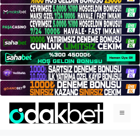
İçeriğe
atla
Menü