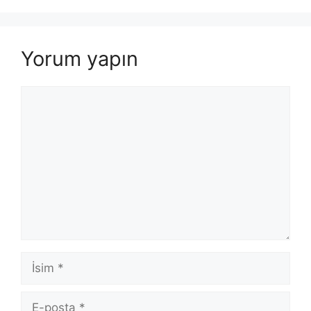
Yorum yapın
Yorum
İsim
E-