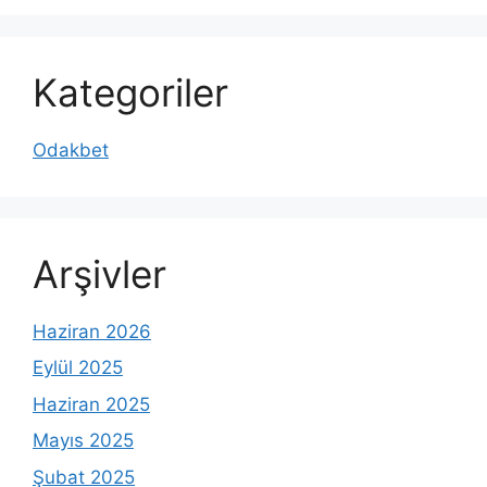
Kategoriler
Odakbet
Arşivler
Haziran 2026
Eylül 2025
Haziran 2025
Mayıs 2025
Şubat 2025