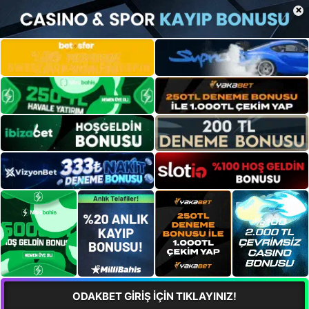
×
ODAKBET GİRİŞ İÇİN TIKLAYINIZ!