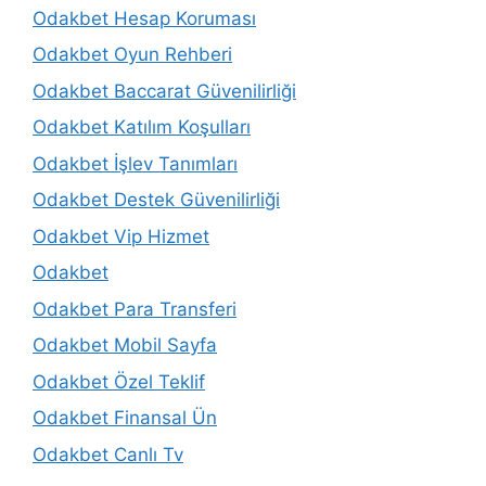
Odakbet Hesap Koruması
Odakbet Oyun Rehberi
Odakbet Baccarat Güvenilirliği
Odakbet Katılım Koşulları
Odakbet İşlev Tanımları
Odakbet Destek Güvenilirliği
Odakbet Vip Hizmet
Odakbet
Odakbet Para Transferi
Odakbet Mobil Sayfa
Odakbet Özel Teklif
Odakbet Finansal Ün
Odakbet Canlı Tv