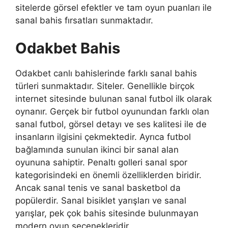
sitelerde görsel efektler ve tam oyun puanları ile
sanal bahis fırsatları sunmaktadır.
Odakbet Bahis
Odakbet canlı bahislerinde farklı sanal bahis
türleri sunmaktadır. Siteler. Genellikle birçok
internet sitesinde bulunan sanal futbol ilk olarak
oynanır. Gerçek bir futbol oyunundan farklı olan
sanal futbol, görsel detayı ve ses kalitesi ile de
insanların ilgisini çekmektedir. Ayrıca futbol
bağlamında sunulan ikinci bir sanal alan
oyununa sahiptir. Penaltı golleri sanal spor
kategorisindeki en önemli özelliklerden biridir.
Ancak sanal tenis ve sanal basketbol da
popülerdir. Sanal bisiklet yarışları ve sanal
yarışlar, pek çok bahis sitesinde bulunmayan
modern oyun seçenekleridir.