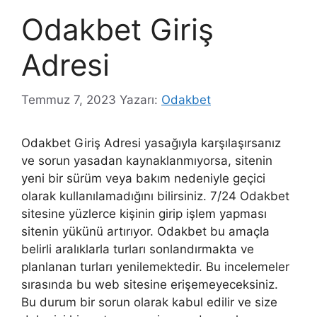
Odakbet Giriş
Adresi
Temmuz 7, 2023
Yazarı:
Odakbet
Odakbet Giriş Adresi yasağıyla karşılaşırsanız
ve sorun yasadan kaynaklanmıyorsa, sitenin
yeni bir sürüm veya bakım nedeniyle geçici
olarak kullanılamadığını bilirsiniz. 7/24 Odakbet
sitesine yüzlerce kişinin girip işlem yapması
sitenin yükünü artırıyor. Odakbet bu amaçla
belirli aralıklarla turları sonlandırmakta ve
planlanan turları yenilemektedir. Bu incelemeler
sırasında bu web sitesine erişemeyeceksiniz.
Bu durum bir sorun olarak kabul edilir ve size