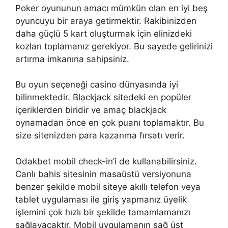
Poker oyununun amacı mümkün olan en iyi beş
oyuncuyu bir araya getirmektir. Rakibinizden
daha güçlü 5 kart oluşturmak için elinizdeki
kozları toplamanız gerekiyor. Bu sayede gelirinizi
artırma imkanına sahipsiniz.
Bu oyun seçeneği casino dünyasında iyi
bilinmektedir. Blackjack sitedeki en popüler
içeriklerden biridir ve amaç blackjack
oynamadan önce en çok puanı toplamaktır. Bu
size sitenizden para kazanma fırsatı verir.
Odakbet mobil check-in’i de kullanabilirsiniz.
Canlı bahis sitesinin masaüstü versiyonuna
benzer şekilde mobil siteye akıllı telefon veya
tablet uygulaması ile giriş yapmanız üyelik
işlemini çok hızlı bir şekilde tamamlamanızı
sağlayacaktır. Mobil uygulamanın sağ üst