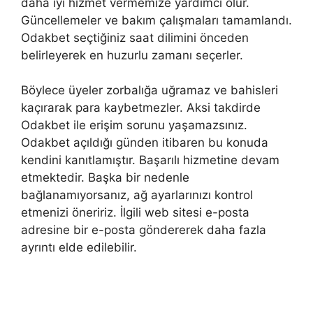
daha iyi hizmet vermemize yardımcı olur.
Güncellemeler ve bakım çalışmaları tamamlandı.
Odakbet seçtiğiniz saat dilimini önceden
belirleyerek en huzurlu zamanı seçerler.
Böylece üyeler zorbalığa uğramaz ve bahisleri
kaçırarak para kaybetmezler. Aksi takdirde
Odakbet ile erişim sorunu yaşamazsınız.
Odakbet açıldığı günden itibaren bu konuda
kendini kanıtlamıştır. Başarılı hizmetine devam
etmektedir. Başka bir nedenle
bağlanamıyorsanız, ağ ayarlarınızı kontrol
etmenizi öneririz. İlgili web sitesi e-posta
adresine bir e-posta göndererek daha fazla
ayrıntı elde edilebilir.