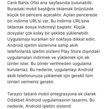
Canlı Bahis Ofisi ana sayfasında bulunabilir.
Buradaki mobil başlığına tıklamak önünüzde
küçük bir pencere açacaktır. Açılan pencerede
bir indirme URL’si var. Bu indirme URL’sine
tıklamak dosya indirmeyi başlatır. Küçük
dosyalar çok kolay bir şekilde yüklenebilir.
Uygulamayı kurarken bir noktaya dikkat edin.
Android işletim sistemine sahip akıllı
telefonlarda işletim sistemi Play Store dışındaki
uygulamaları indirmek ve yüklemek için ek
izinler ister. Bu izinler verilmeden uygulama
kurulamaz. Bu nedenle, uygulamayı Android
akıllı telefonunuza yüklemek için gerekli tüm
izinleri vermeniz gerekir.
Tarayıcı tabanlı mobil entegrasyona ek olarak
Odakbet Android uygulamasının tasarımı. Bu
nedenle, Android işletim sistemli