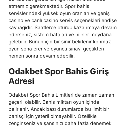
etmemiz gerekmektedir. Spor bahis
servislerindeki yüksek oyun oranları ve geniş
casino ve canlı casino servis seçenekleri endişe
kaynağıdır. Saatlerce oturup kazanmaya devam
ederseniz, sistem hataları ve hileler meydana
gelebilir. Bunun için bir sınır belirlenir konmaz
oyun sona erer ve oyuncu sınavı geçtikten
hemen sonra devam edebilir.
Odakbet Spor Bahis Giriş
Adresi
Odakbet Spor Bahis Limitleri de zaman zaman
geçerli olabilir. Bahis miktarı oyun içinde
belirlenir. Ancak bazı durumlarda bu limit bir
bahisçi için yeterli olmayabilir. Özellikle
zenginseniz ve şansınızı daha fazla denemek