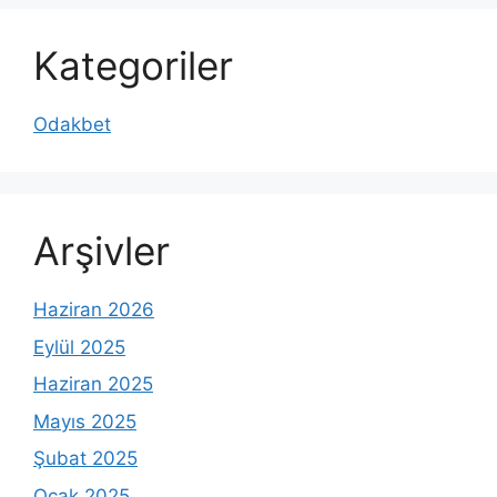
Kategoriler
Odakbet
Arşivler
Haziran 2026
Eylül 2025
Haziran 2025
Mayıs 2025
Şubat 2025
Ocak 2025