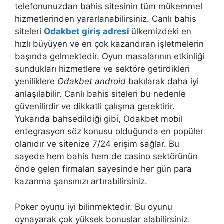
telefonunuzdan bahis sitesinin tüm mükemmel
hizmetlerinden yararlanabilirsiniz. Canlı bahis
siteleri
Odakbet giriş adresi
ülkemizdeki en
hızlı büyüyen ve en çok kazandıran işletmelerin
başında gelmektedir. Oyun masalarının etkinliği
sundukları hizmetlere ve sektöre getirdikleri
yeniliklere
Odakbet android
bakılarak daha iyi
anlaşılabilir. Canlı bahis siteleri bu nedenle
güvenilirdir ve dikkatli çalışma gerektirir.
Yukarıda bahsedildiği gibi, Odakbet mobil
entegrasyon söz konusu olduğunda en popüler
olanıdır ve sitenize 7/24 erişim sağlar. Bu
sayede hem bahis hem de casino sektörünün
önde gelen firmaları sayesinde her gün para
kazanma şansınızı artırabilirsiniz.
Poker oyunu iyi bilinmektedir. Bu oyunu
oynayarak çok yüksek bonuslar alabilirsiniz.