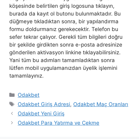
köşesinde belirtilen giriş logosuna tıklayın,
burada da kayıt ol butonu bulunmaktadır. Bu
düğmeye tıkladıktan sonra, bir yapılandırma
formu doldurmanız gerekecektir. Telefon bu
sefer tekrar çalıyor. Gerekli tüm bilgileri doğru
bir şekilde girdikten sonra e-posta adresinize
gönderilen aktivasyon linkine tıklayabilirsiniz.
Yani tüm bu adımları tamamladıktan sonra
lütfen mobil uygulamanızdan üyelik işlemini
tamamlayınız.
Kategoriler
Odakbet
Etiketler
Odakbet Giriş Adresi
,
Odakbet Maç Oranları
Odakbet Yeni Giriş
Odakbet Para Yatırma ve Çekme