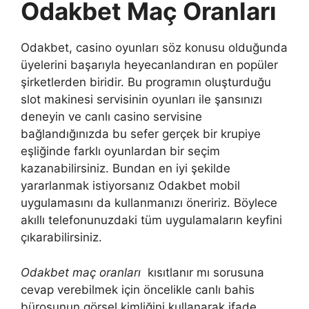
Odakbet Maç Oranları
Odakbet, casino oyunları söz konusu olduğunda
üyelerini başarıyla heyecanlandıran en popüler
şirketlerden biridir. Bu programın oluşturduğu
slot makinesi servisinin oyunları ile şansınızı
deneyin ve canlı casino servisine
bağlandığınızda bu sefer gerçek bir krupiye
eşliğinde farklı oyunlardan bir seçim
kazanabilirsiniz. Bundan en iyi şekilde
yararlanmak istiyorsanız Odakbet mobil
uygulamasını da kullanmanızı öneririz. Böylece
akıllı telefonunuzdaki tüm uygulamaların keyfini
çıkarabilirsiniz.
Odakbet maç oranları
kısıtlanır mı sorusuna
cevap verebilmek için öncelikle canlı bahis
bürosunun görsel kimliğini kullanarak ifade