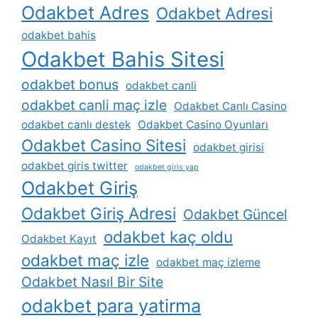
Odakbet Adres
Odakbet Adresi
odakbet bahis
Odakbet Bahis Sitesi
odakbet bonus
odakbet canli
odakbet canli maç izle
Odakbet Canlı Casino
odakbet canlı destek
Odakbet Casino Oyunları
Odakbet Casino Sitesi
odakbet girisi
odakbet giris twitter
odakbet giris yap
Odakbet Giriş
Odakbet Giriş Adresi
Odakbet Güncel
odakbet kaç oldu
Odakbet Kayıt
odakbet maç izle
odakbet maç izleme
Odakbet Nasıl Bir Site
odakbet para yatirma