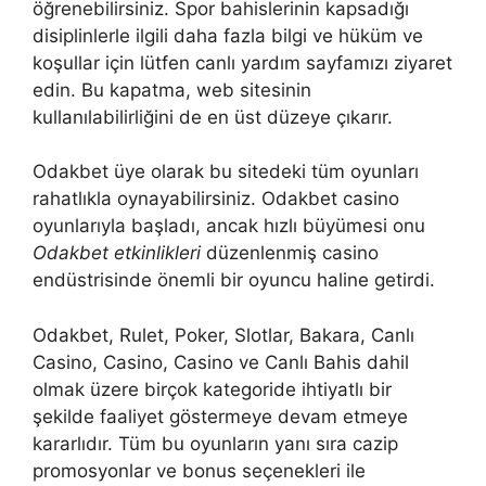
öğrenebilirsiniz. Spor bahislerinin kapsadığı
disiplinlerle ilgili daha fazla bilgi ve hüküm ve
koşullar için lütfen canlı yardım sayfamızı ziyaret
edin. Bu kapatma, web sitesinin
kullanılabilirliğini de en üst düzeye çıkarır.
Odakbet üye olarak bu sitedeki tüm oyunları
rahatlıkla oynayabilirsiniz. Odakbet casino
oyunlarıyla başladı, ancak hızlı büyümesi onu
Odakbet etkinlikleri
düzenlenmiş casino
endüstrisinde önemli bir oyuncu haline getirdi.
Odakbet, Rulet, Poker, Slotlar, Bakara, Canlı
Casino, Casino, Casino ve Canlı Bahis dahil
olmak üzere birçok kategoride ihtiyatlı bir
şekilde faaliyet göstermeye devam etmeye
kararlıdır. Tüm bu oyunların yanı sıra cazip
promosyonlar ve bonus seçenekleri ile