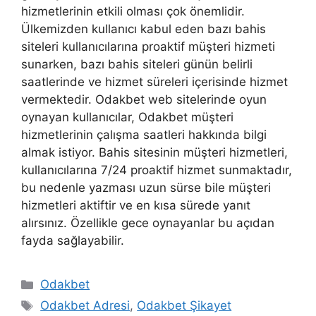
hizmetlerinin etkili olması çok önemlidir.
Ülkemizden kullanıcı kabul eden bazı bahis
siteleri kullanıcılarına proaktif müşteri hizmeti
sunarken, bazı bahis siteleri günün belirli
saatlerinde ve hizmet süreleri içerisinde hizmet
vermektedir. Odakbet web sitelerinde oyun
oynayan kullanıcılar, Odakbet müşteri
hizmetlerinin çalışma saatleri hakkında bilgi
almak istiyor. Bahis sitesinin müşteri hizmetleri,
kullanıcılarına 7/24 proaktif hizmet sunmaktadır,
bu nedenle yazması uzun sürse bile müşteri
hizmetleri aktiftir ve en kısa sürede yanıt
alırsınız. Özellikle gece oynayanlar bu açıdan
fayda sağlayabilir.
Kategoriler
Odakbet
Etiketler
Odakbet Adresi
,
Odakbet Şikayet