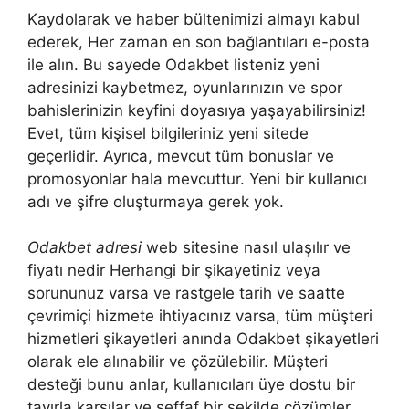
Kaydolarak ve haber bültenimizi almayı kabul
ederek, Her zaman en son bağlantıları e-posta
ile alın. Bu sayede Odakbet listeniz yeni
adresinizi kaybetmez, oyunlarınızın ve spor
bahislerinizin keyfini doyasıya yaşayabilirsiniz!
Evet, tüm kişisel bilgileriniz yeni sitede
geçerlidir. Ayrıca, mevcut tüm bonuslar ve
promosyonlar hala mevcuttur. Yeni bir kullanıcı
adı ve şifre oluşturmaya gerek yok.
Odakbet adresi
web sitesine nasıl ulaşılır ve
fiyatı nedir Herhangi bir şikayetiniz veya
sorununuz varsa ve rastgele tarih ve saatte
çevrimiçi hizmete ihtiyacınız varsa, tüm müşteri
hizmetleri şikayetleri anında Odakbet şikayetleri
olarak ele alınabilir ve çözülebilir. Müşteri
desteği bunu anlar, kullanıcıları üye dostu bir
tavırla karşılar ve şeffaf bir şekilde çözümler