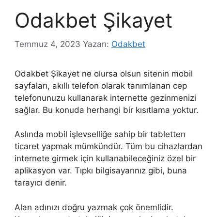
Odakbet Şikayet
Temmuz 4, 2023
Yazarı:
Odakbet
Odakbet Şikayet ne olursa olsun sitenin mobil
sayfaları, akıllı telefon olarak tanımlanan cep
telefonunuzu kullanarak internette gezinmenizi
sağlar. Bu konuda herhangi bir kısıtlama yoktur.
Aslında mobil işlevselliğe sahip bir tabletten
ticaret yapmak mümkündür. Tüm bu cihazlardan
internete girmek için kullanabileceğiniz özel bir
aplikasyon var. Tıpkı bilgisayarınız gibi, buna
tarayıcı denir.
Alan adınızı doğru yazmak çok önemlidir.