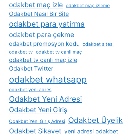
odakbet maç izle
odakbet maç izleme
Odakbet Nasıl Bir Site
odakbet para yatirma
odakbet para çekme
odakbet promosyon kodu
odakbet sitesi
odakbet tv
odakbet tv canli maç
odakbet tv canli maç izle
Odakbet Twitter
odakbet whatsapp
odakbet yeni adres
Odakbet Yeni Adresi
Odakbet Yeni Giriş
Odakbet Üyelik
Odakbet Yeni Giriş Adresi
Odakbet Şikayet
yeni adresi odakbet