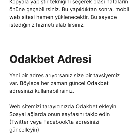
Kopyala yapıştır tekniğini seçerek olası hataların
önüne geçebilirsiniz. Bu yapıldıktan sonra, mobil
web sitesi hemen yüklenecektir. Bu sayede
istediğiniz hizmeti alabilirsiniz.
Odakbet Adresi
Yeni bir adres arıyorsanız size bir tavsiyemiz
var. Böylece her zaman güncel Odakbet
adresinizi kullanabilirsiniz.
Web sitemizi tarayıcınızda Odakbet ekleyin
Sosyal ağlarda onun sayfasını takip edin
(Twitter veya Facebook’ta adresinizi
güncelleyin)