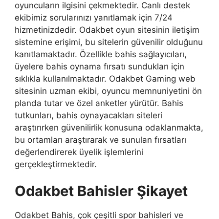
oyuncuların ilgisini çekmektedir. Canlı destek
ekibimiz sorularınızı yanıtlamak için 7/24
hizmetinizdedir. Odakbet oyun sitesinin iletişim
sistemine erişimi, bu sitelerin güvenilir olduğunu
kanıtlamaktadır. Özellikle bahis sağlayıcıları,
üyelere bahis oynama fırsatı sundukları için
sıklıkla kullanılmaktadır. Odakbet Gaming web
sitesinin uzman ekibi, oyuncu memnuniyetini ön
planda tutar ve özel anketler yürütür. Bahis
tutkunları, bahis oynayacakları siteleri
araştırırken güvenilirlik konusuna odaklanmakta,
bu ortamları araştırarak ve sunulan fırsatları
değerlendirerek üyelik işlemlerini
gerçekleştirmektedir.
Odakbet Bahisler Şikayet
Odakbet Bahis, çok çeşitli spor bahisleri ve