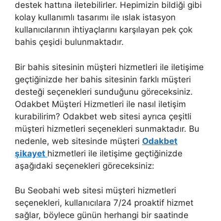
destek hattına iletebilirler. Hepimizin bildiği gibi
kolay kullanımlı tasarımı ile ıslak istasyon
kullanıcılarının ihtiyaçlarını karşılayan pek çok
bahis çeşidi bulunmaktadır.
Bir bahis sitesinin müşteri hizmetleri ile iletişime
geçtiğinizde her bahis sitesinin farklı müşteri
desteği seçenekleri sunduğunu göreceksiniz.
Odakbet Müşteri Hizmetleri ile nasıl iletişim
kurabilirim? Odakbet web sitesi ayrıca çeşitli
müşteri hizmetleri seçenekleri sunmaktadır. Bu
nedenle, web sitesinde müşteri
Odakbet
şikayet
hizmetleri ile iletişime geçtiğinizde
aşağıdaki seçenekleri göreceksiniz:
Bu Seobahi web sitesi müşteri hizmetleri
seçenekleri, kullanıcılara 7/24 proaktif hizmet
sağlar, böylece günün herhangi bir saatinde