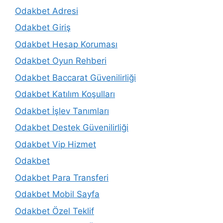
Odakbet Adresi
Odakbet Giriş
Odakbet Hesap Koruması
Odakbet Oyun Rehberi
Odakbet Baccarat Güvenilirliği
Odakbet Katılım Koşulları
Odakbet İşlev Tanımları
Odakbet Destek Güvenilirliği
Odakbet Vip Hizmet
Odakbet
Odakbet Para Transferi
Odakbet Mobil Sayfa
Odakbet Özel Teklif