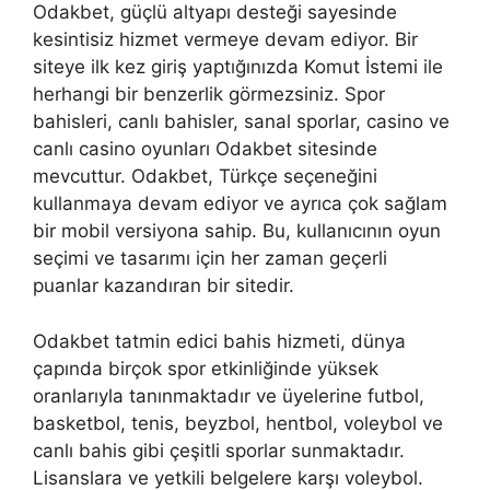
Odakbet, güçlü altyapı desteği sayesinde
kesintisiz hizmet vermeye devam ediyor. Bir
siteye ilk kez giriş yaptığınızda Komut İstemi ile
herhangi bir benzerlik görmezsiniz. Spor
bahisleri, canlı bahisler, sanal sporlar, casino ve
canlı casino oyunları Odakbet sitesinde
mevcuttur. Odakbet, Türkçe seçeneğini
kullanmaya devam ediyor ve ayrıca çok sağlam
bir mobil versiyona sahip. Bu, kullanıcının oyun
seçimi ve tasarımı için her zaman geçerli
puanlar kazandıran bir sitedir.
Odakbet tatmin edici bahis hizmeti, dünya
çapında birçok spor etkinliğinde yüksek
oranlarıyla tanınmaktadır ve üyelerine futbol,
basketbol, tenis, beyzbol, hentbol, voleybol ve
canlı bahis gibi çeşitli sporlar sunmaktadır.
Lisanslara ve yetkili belgelere karşı voleybol.