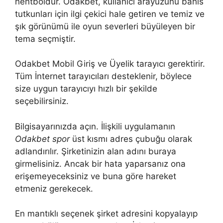
hentboldur. Odakbet, kullanıcı arayüzünü bahis
tutkunları için ilgi çekici hale getiren ve temiz ve
şık görünümü ile oyun severleri büyüleyen bir
tema seçmiştir.
Odakbet Mobil Giriş ve Üyelik tarayıcı gerektirir.
Tüm İnternet tarayıcıları desteklenir, böylece
size uygun tarayıcıyı hızlı bir şekilde
seçebilirsiniz.
Bilgisayarınızda açın. İlişkili uygulamanın
Odakbet spor
üst kısmı adres çubuğu olarak
adlandırılır. Şirketinizin alan adını buraya
girmelisiniz. Ancak bir hata yaparsanız ona
erişemeyeceksiniz ve buna göre hareket
etmeniz gerekecek.
En mantıklı seçenek şirket adresini kopyalayıp