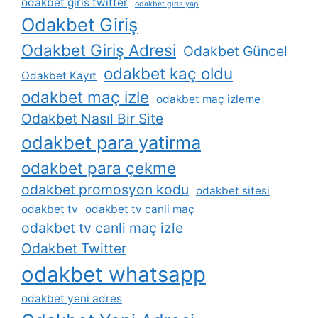
odakbet giris twitter
odakbet giris yap
Odakbet Giriş
Odakbet Giriş Adresi
Odakbet Güncel
odakbet kaç oldu
Odakbet Kayıt
odakbet maç izle
odakbet maç izleme
Odakbet Nasıl Bir Site
odakbet para yatirma
odakbet para çekme
odakbet promosyon kodu
odakbet sitesi
odakbet tv
odakbet tv canli maç
odakbet tv canli maç izle
Odakbet Twitter
odakbet whatsapp
odakbet yeni adres