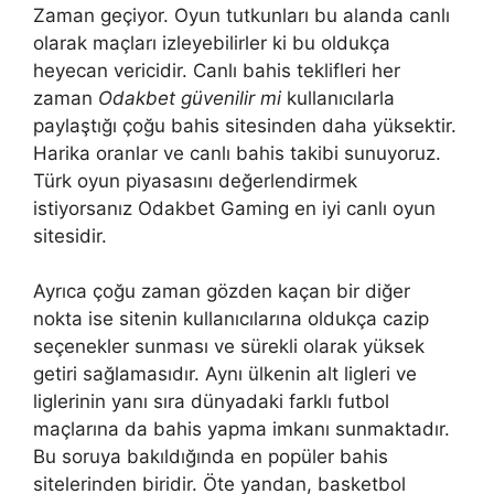
Zaman geçiyor. Oyun tutkunları bu alanda canlı
olarak maçları izleyebilirler ki bu oldukça
heyecan vericidir. Canlı bahis teklifleri her
zaman
Odakbet güvenilir mi
kullanıcılarla
paylaştığı çoğu bahis sitesinden daha yüksektir.
Harika oranlar ve canlı bahis takibi sunuyoruz.
Türk oyun piyasasını değerlendirmek
istiyorsanız Odakbet Gaming en iyi canlı oyun
sitesidir.
Ayrıca çoğu zaman gözden kaçan bir diğer
nokta ise sitenin kullanıcılarına oldukça cazip
seçenekler sunması ve sürekli olarak yüksek
getiri sağlamasıdır. Aynı ülkenin alt ligleri ve
liglerinin yanı sıra dünyadaki farklı futbol
maçlarına da bahis yapma imkanı sunmaktadır.
Bu soruya bakıldığında en popüler bahis
sitelerinden biridir. Öte yandan, basketbol