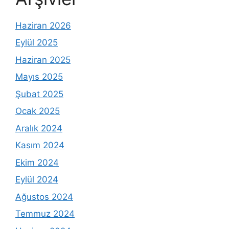
Haziran 2026
Eylül 2025
Haziran 2025
Mayıs 2025
Şubat 2025
Ocak 2025
Aralık 2024
Kasım 2024
Ekim 2024
Eylül 2024
Ağustos 2024
Temmuz 2024