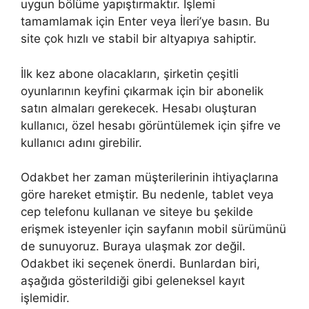
uygun bölüme yapıştırmaktır. İşlemi
tamamlamak için Enter veya İleri’ye basın. Bu
site çok hızlı ve stabil bir altyapıya sahiptir.
İlk kez abone olacakların, şirketin çeşitli
oyunlarının keyfini çıkarmak için bir abonelik
satın almaları gerekecek. Hesabı oluşturan
kullanıcı, özel hesabı görüntülemek için şifre ve
kullanıcı adını girebilir.
Odakbet her zaman müşterilerinin ihtiyaçlarına
göre hareket etmiştir. Bu nedenle, tablet veya
cep telefonu kullanan ve siteye bu şekilde
erişmek isteyenler için sayfanın mobil sürümünü
de sunuyoruz. Buraya ulaşmak zor değil.
Odakbet iki seçenek önerdi. Bunlardan biri,
aşağıda gösterildiği gibi geleneksel kayıt
işlemidir.