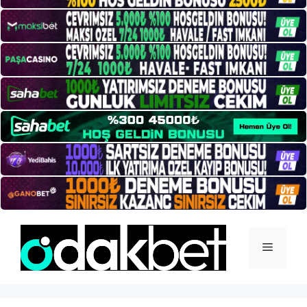
İçeriğe
atla
Menü