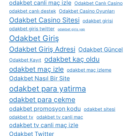
odakbet canli maç izle
Odakbet Canlı Casino
odakbet canlı destek
Odakbet Casino Oyunları
Odakbet Casino Sitesi
odakbet girisi
odakbet giris twitter
odakbet giris yap
Odakbet Giriş
Odakbet Giriş Adresi
Odakbet Güncel
odakbet kaç oldu
Odakbet Kayıt
odakbet maç izle
odakbet maç izleme
Odakbet Nasıl Bir Site
odakbet para yatirma
odakbet para çekme
odakbet promosyon kodu
odakbet sitesi
odakbet tv
odakbet tv canli maç
odakbet tv canli maç izle
Odakbet Twitter