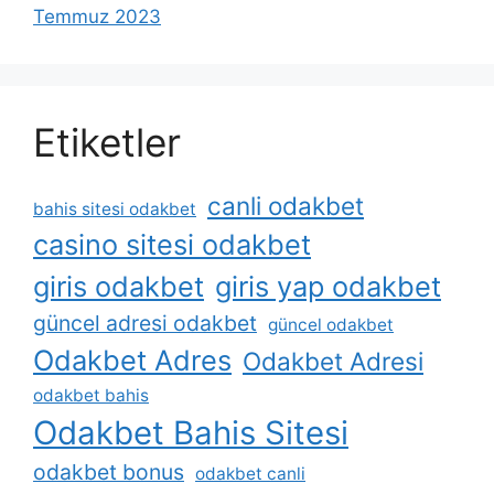
Temmuz 2023
Etiketler
canli odakbet
bahis sitesi odakbet
casino sitesi odakbet
giris odakbet
giris yap odakbet
güncel adresi odakbet
güncel odakbet
Odakbet Adres
Odakbet Adresi
odakbet bahis
Odakbet Bahis Sitesi
odakbet bonus
odakbet canli