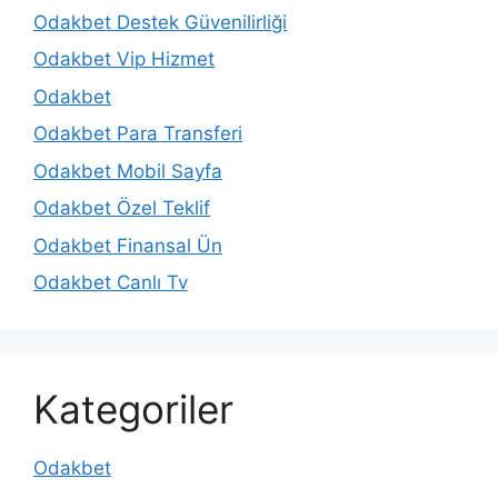
Odakbet Destek Güvenilirliği
Odakbet Vip Hizmet
Odakbet
Odakbet Para Transferi
Odakbet Mobil Sayfa
Odakbet Özel Teklif
Odakbet Finansal Ün
Odakbet Canlı Tv
Kategoriler
Odakbet