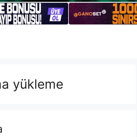
ma yükleme
a