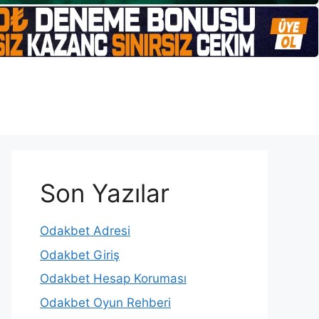
Son Yazılar
Odakbet Adresi
Odakbet Giriş
Odakbet Hesap Koruması
Odakbet Oyun Rehberi