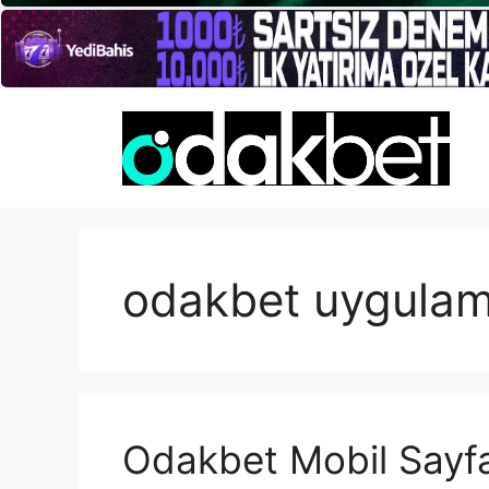
İçeriğe
atla
odakbet uygula
Odakbet Mobil Sayf