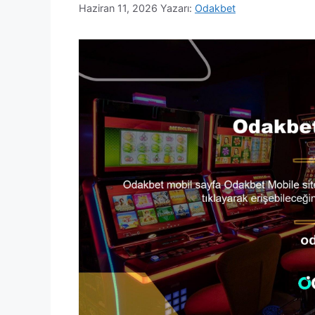
Haziran 11, 2026
Yazarı:
Odakbet