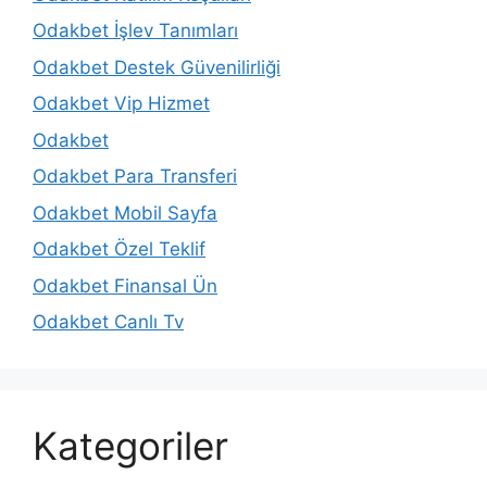
Odakbet İşlev Tanımları
Odakbet Destek Güvenilirliği
Odakbet Vip Hizmet
Odakbet
Odakbet Para Transferi
Odakbet Mobil Sayfa
Odakbet Özel Teklif
Odakbet Finansal Ün
Odakbet Canlı Tv
Kategoriler