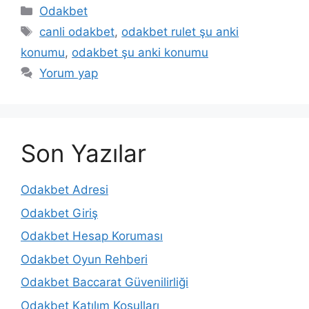
Kategoriler
Odakbet
Etiketler
canli odakbet
,
odakbet rulet şu anki
konumu
,
odakbet şu anki konumu
Yorum yap
Son Yazılar
Odakbet Adresi
Odakbet Giriş
Odakbet Hesap Koruması
Odakbet Oyun Rehberi
Odakbet Baccarat Güvenilirliği
Odakbet Katılım Koşulları