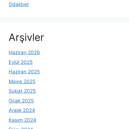
Odakbet
Arşivler
Haziran 2026
Eylül 2025
Haziran 2025
Mayıs 2025
Şubat 2025
Ocak 2025
Aralık 2024
Kasım 2024