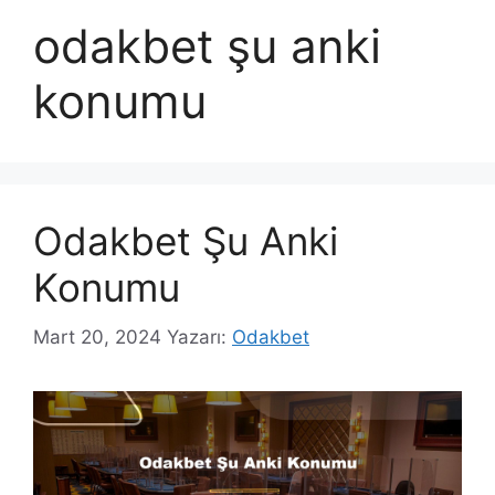
odakbet şu anki
konumu
Odakbet Şu Anki
Konumu
Mart 20, 2024
Yazarı:
Odakbet