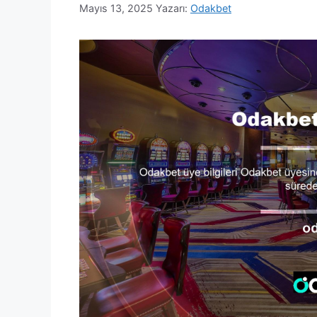
Mayıs 13, 2025
Yazarı:
Odakbet