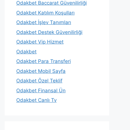
Odakbet Baccarat Güvenilirliği
Odakbet Katılım Koşulları
Odakbet İşlev Tanımları
Odakbet Destek Güvenilirliği
Odakbet Vip Hizmet
Odakbet
Odakbet Para Transferi
Odakbet Mobil Sayfa
Odakbet Özel Teklif
Odakbet Finansal Ün
Odakbet Canlı Tv