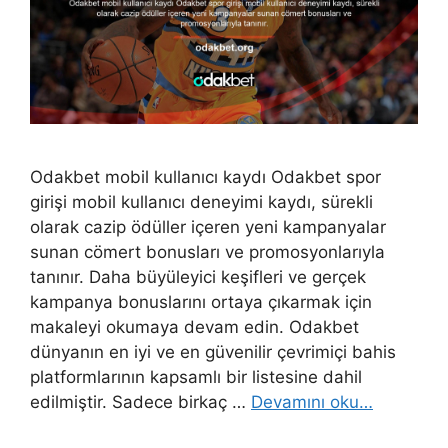
Odakbet mobil kullanıcı kaydı Odakbet spor
girişi mobil kullanıcı deneyimi kaydı, sürekli
olarak cazip ödüller içeren yeni kampanyalar
sunan cömert bonusları ve promosyonlarıyla
tanınır. Daha büyüleyici keşifleri ve gerçek
kampanya bonuslarını ortaya çıkarmak için
makaleyi okumaya devam edin. Odakbet
dünyanın en iyi ve en güvenilir çevrimiçi bahis
platformlarının kapsamlı bir listesine dahil
edilmiştir. Sadece birkaç …
Devamını oku…