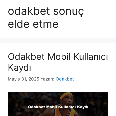
odakbet sonuç
elde etme
Odakbet Mobil Kullanıcı
Kaydı
Mayıs 31, 2025
Yazarı:
Odakbet