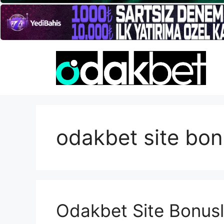
İçeriğe
atla
odakbet site bon
Odakbet Site Bonusl