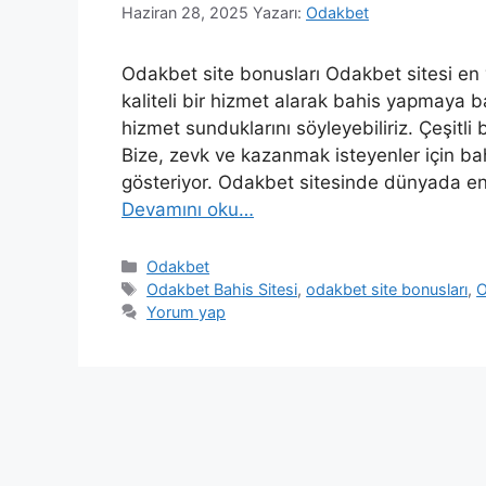
Haziran 28, 2025
Yazarı:
Odakbet
Odakbet site bonusları Odakbet sitesi en ye
kaliteli bir hizmet alarak bahis yapmaya 
hizmet sunduklarını söyleyebiliriz. Çeşitli
Bize, zevk ve kazanmak isteyenler için bah
gösteriyor. Odakbet sitesinde dünyada e
Devamını oku…
Kategoriler
Odakbet
Etiketler
Odakbet Bahis Sitesi
,
odakbet site bonusları
,
O
Yorum yap