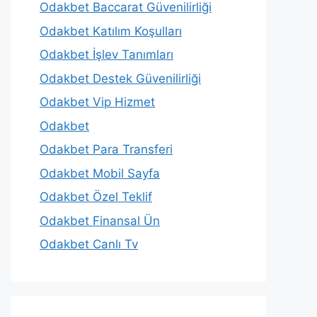
Odakbet Baccarat Güvenilirliği
Odakbet Katılım Koşulları
Odakbet İşlev Tanımları
Odakbet Destek Güvenilirliği
Odakbet Vip Hizmet
Odakbet
Odakbet Para Transferi
Odakbet Mobil Sayfa
Odakbet Özel Teklif
Odakbet Finansal Ün
Odakbet Canlı Tv