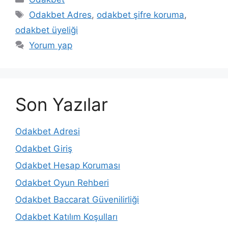
Etiketler
Odakbet Adres
,
odakbet şifre koruma
,
odakbet üyeliği
Yorum yap
Son Yazılar
Odakbet Adresi
Odakbet Giriş
Odakbet Hesap Koruması
Odakbet Oyun Rehberi
Odakbet Baccarat Güvenilirliği
Odakbet Katılım Koşulları