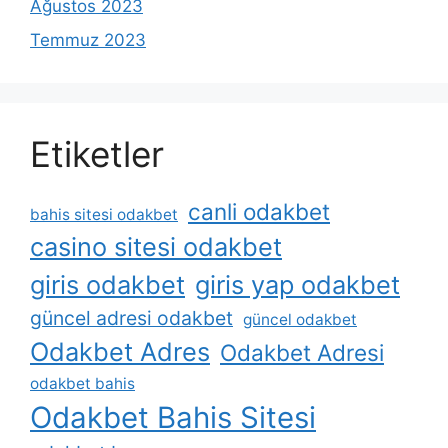
Ağustos 2023
Temmuz 2023
Etiketler
canli odakbet
bahis sitesi odakbet
casino sitesi odakbet
giris odakbet
giris yap odakbet
güncel adresi odakbet
güncel odakbet
Odakbet Adres
Odakbet Adresi
odakbet bahis
Odakbet Bahis Sitesi