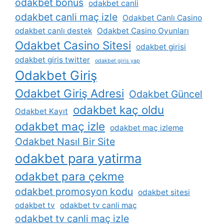
odakbet bonus
odakbet canli
odakbet canli maç izle
Odakbet Canlı Casino
odakbet canlı destek
Odakbet Casino Oyunları
Odakbet Casino Sitesi
odakbet girisi
odakbet giris twitter
odakbet giris yap
Odakbet Giriş
Odakbet Giriş Adresi
Odakbet Güncel
odakbet kaç oldu
Odakbet Kayıt
odakbet maç izle
odakbet maç izleme
Odakbet Nasıl Bir Site
odakbet para yatirma
odakbet para çekme
odakbet promosyon kodu
odakbet sitesi
odakbet tv
odakbet tv canli maç
odakbet tv canli maç izle