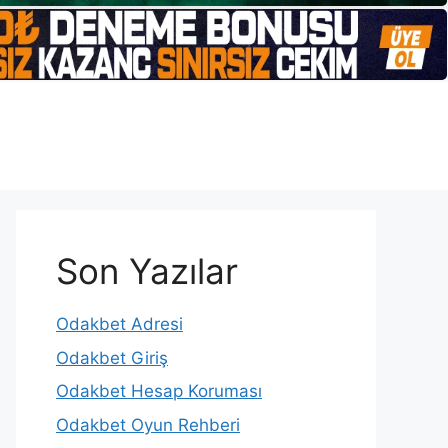
Son Yazılar
Odakbet Adresi
Odakbet Giriş
Odakbet Hesap Koruması
Odakbet Oyun Rehberi