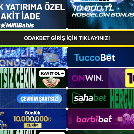
ODAKBET GİRİŞ İÇİN TIKLAYINIZ!