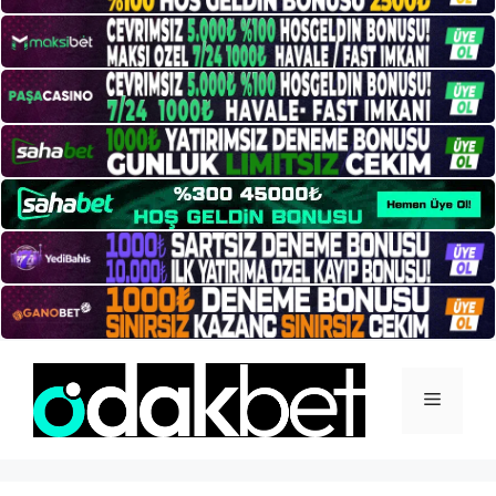
İçeriğe
atla
Menü