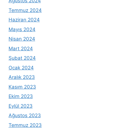
Ağustos 2024
Temmuz 2024
Haziran 2024
Mayıs 2024
Nisan 2024
Mart 2024
Şubat 2024
Ocak 2024
Aralık 2023
Kasım 2023
Ekim 2023
Eylül 2023
Ağustos 2023
Temmuz 2023