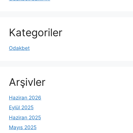
Kategoriler
Odakbet
Arşivler
Haziran 2026
Eylül 2025
Haziran 2025
Mayıs 2025