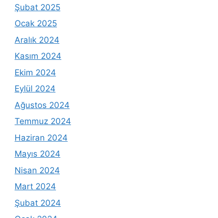
Şubat 2025
Ocak 2025
Aralık 2024
Kasım 2024
Ekim 2024
Eylül 2024
Ağustos 2024
Temmuz 2024
Haziran 2024
Mayıs 2024
Nisan 2024
Mart 2024
Şubat 2024