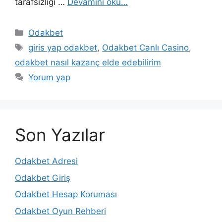
tarafsızlığı …
Devamını oku…
Kategoriler
Odakbet
Etiketler
giris yap odakbet
,
Odakbet Canlı Casino
,
odakbet nasıl kazanç elde edebilirim
Yorum yap
Son Yazılar
Odakbet Adresi
Odakbet Giriş
Odakbet Hesap Koruması
Odakbet Oyun Rehberi