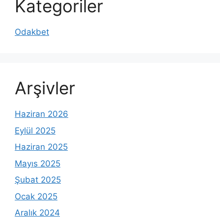
Kategoriler
Odakbet
Arşivler
Haziran 2026
Eylül 2025
Haziran 2025
Mayıs 2025
Şubat 2025
Ocak 2025
Aralık 2024