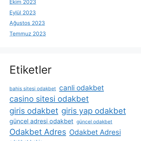
Ekim 2023
Eylül 2023
Ağustos 2023
Temmuz 2023
Etiketler
canli odakbet
bahis sitesi odakbet
casino sitesi odakbet
giris odakbet
giris yap odakbet
güncel adresi odakbet
güncel odakbet
Odakbet Adres
Odakbet Adresi