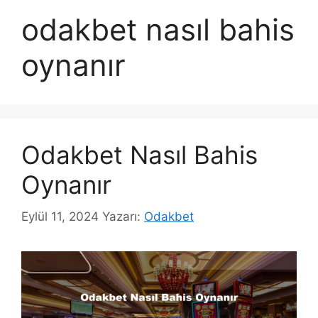
odakbet nasıl bahis
oynanır
Odakbet Nasıl Bahis
Oynanır
Eylül 11, 2024
Yazarı:
Odakbet