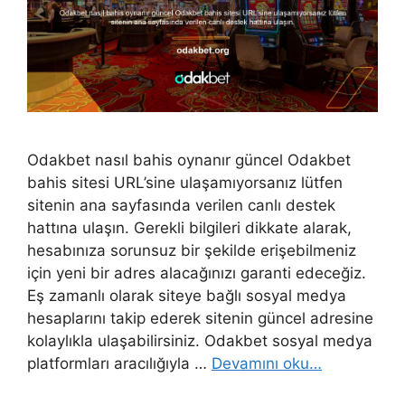
Odakbet nasıl bahis oynanır güncel Odakbet
bahis sitesi URL’sine ulaşamıyorsanız lütfen
sitenin ana sayfasında verilen canlı destek
hattına ulaşın. Gerekli bilgileri dikkate alarak,
hesabınıza sorunsuz bir şekilde erişebilmeniz
için yeni bir adres alacağınızı garanti edeceğiz.
Eş zamanlı olarak siteye bağlı sosyal medya
hesaplarını takip ederek sitenin güncel adresine
kolaylıkla ulaşabilirsiniz. Odakbet sosyal medya
platformları aracılığıyla …
Devamını oku…