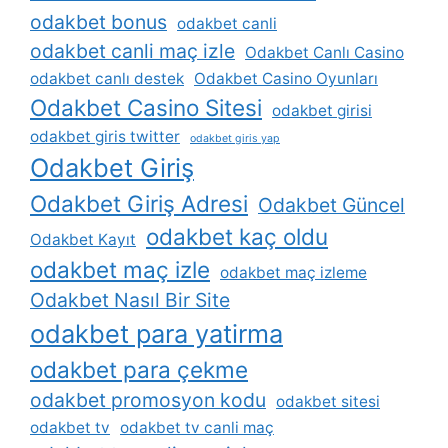
odakbet bonus
odakbet canli
odakbet canli maç izle
Odakbet Canlı Casino
odakbet canlı destek
Odakbet Casino Oyunları
Odakbet Casino Sitesi
odakbet girisi
odakbet giris twitter
odakbet giris yap
Odakbet Giriş
Odakbet Giriş Adresi
Odakbet Güncel
odakbet kaç oldu
Odakbet Kayıt
odakbet maç izle
odakbet maç izleme
Odakbet Nasıl Bir Site
odakbet para yatirma
odakbet para çekme
odakbet promosyon kodu
odakbet sitesi
odakbet tv
odakbet tv canli maç