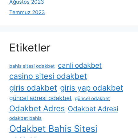
Ağustos 2023
Temmuz 2023
Etiketler
canli odakbet
bahis sitesi odakbet
casino sitesi odakbet
giris odakbet
giris yap odakbet
güncel adresi odakbet
güncel odakbet
Odakbet Adres
Odakbet Adresi
odakbet bahis
Odakbet Bahis Sitesi