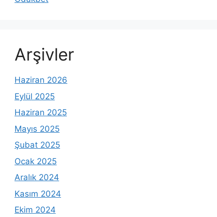
Arşivler
Haziran 2026
Eylül 2025
Haziran 2025
Mayıs 2025
Şubat 2025
Ocak 2025
Aralık 2024
Kasım 2024
Ekim 2024