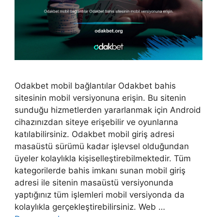
Odakbet mobil bağlantılar Odakbet bahis
sitesinin mobil versiyonuna erişin. Bu sitenin
sunduğu hizmetlerden yararlanmak için Android
cihazınızdan siteye erişebilir ve oyunlarına
katılabilirsiniz. Odakbet mobil giriş adresi
masaüstü sürümü kadar işlevsel olduğundan
üyeler kolaylıkla kişiselleştirebilmektedir. Tüm
kategorilerde bahis imkanı sunan mobil giriş
adresi ile sitenin masaüstü versiyonunda
yaptığınız tüm işlemleri mobil versiyonda da
kolaylıkla gerçekleştirebilirsiniz. Web …