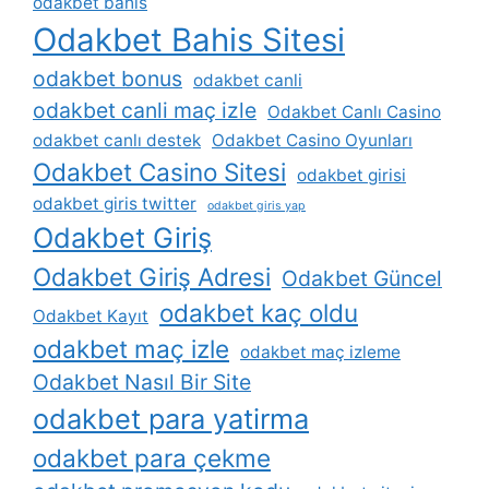
odakbet bahis
Odakbet Bahis Sitesi
odakbet bonus
odakbet canli
odakbet canli maç izle
Odakbet Canlı Casino
odakbet canlı destek
Odakbet Casino Oyunları
Odakbet Casino Sitesi
odakbet girisi
odakbet giris twitter
odakbet giris yap
Odakbet Giriş
Odakbet Giriş Adresi
Odakbet Güncel
odakbet kaç oldu
Odakbet Kayıt
odakbet maç izle
odakbet maç izleme
Odakbet Nasıl Bir Site
odakbet para yatirma
odakbet para çekme