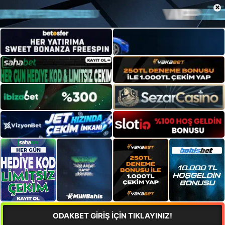
×
ODAKBET GİRİŞ İÇİN TIKLAYINIZ!