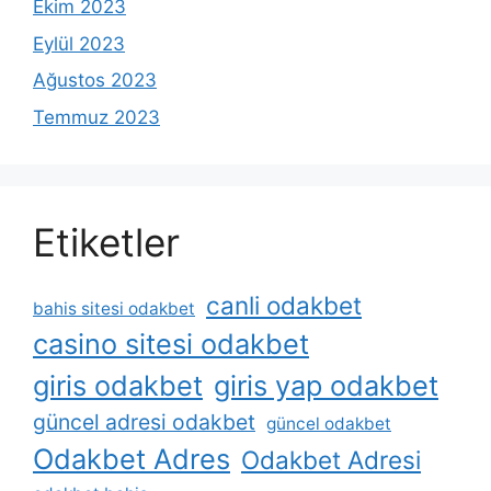
Ekim 2023
Eylül 2023
Ağustos 2023
Temmuz 2023
Etiketler
canli odakbet
bahis sitesi odakbet
casino sitesi odakbet
giris odakbet
giris yap odakbet
güncel adresi odakbet
güncel odakbet
Odakbet Adres
Odakbet Adresi