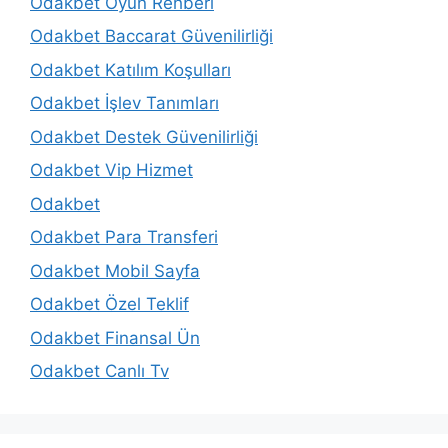
Odakbet Oyun Rehberi
Odakbet Baccarat Güvenilirliği
Odakbet Katılım Koşulları
Odakbet İşlev Tanımları
Odakbet Destek Güvenilirliği
Odakbet Vip Hizmet
Odakbet
Odakbet Para Transferi
Odakbet Mobil Sayfa
Odakbet Özel Teklif
Odakbet Finansal Ün
Odakbet Canlı Tv