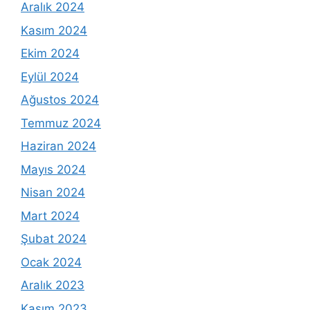
Aralık 2024
Kasım 2024
Ekim 2024
Eylül 2024
Ağustos 2024
Temmuz 2024
Haziran 2024
Mayıs 2024
Nisan 2024
Mart 2024
Şubat 2024
Ocak 2024
Aralık 2023
Kasım 2023