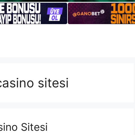
casino sitesi
ino Sitesi