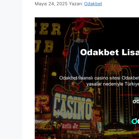
Mayıs 24, 2025
Yazarı:
Odakbet